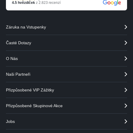
4.5
hvězdiček
z
2.823
recenzí
Záruka na Vstupenky
Časté Dotazy
O Nás
Naši Partneři
Přizpůsobené VIP Zážitky
Přizpůsobené Skupinové Akce
Jobs