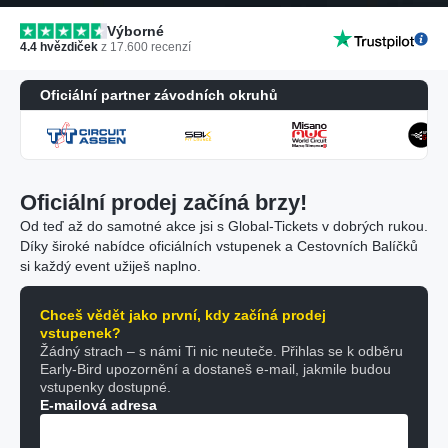
Výborné
4.4
hvězdiček
z
17.600
recenzí
Oficiální partner závodních okruhů
Oficiální prodej začíná brzy!
Od teď až do samotné akce jsi s Global-Tickets v dobrých rukou.
Díky široké nabídce oficiálních vstupenek a Cestovních Balíčků
si každý event užiješ naplno.
Chceš vědět jako první, kdy začíná prodej
vstupenek?
Žádný strach – s námi Ti nic neuteče. Přihlas se k odběru
Early-Bird upozornění a dostaneš e-mail, jakmile budou
vstupenky dostupné.
E-mailová adresa