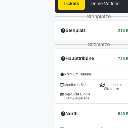
Tickets
Deine Vorteile
Stehplätze
Stehplatz
215 
Sitzplätze
Haupttribüne
725 
Premium Tribüne
Monitor in Sicht
Überdachte
Sitzplätze
Top-Sicht auf die
Start-Zielgerade
North
545 