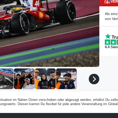
VER
Als ein
von Ver
4.4
Ster
 Situation im Nahen Osten verschoben oder abgesagt werden, erhältst Du selb
gswerts. Diesen kannst Du flexibel für jede andere Veranstaltung im Global