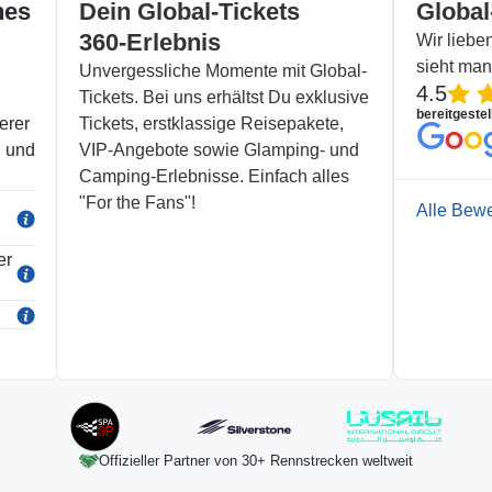
hes
Dein Global-Tickets
Global
360-Erlebnis
Wir lieb
sieht ma
Unvergessliche Momente mit Global-
4.5
Tickets. Bei uns erhältst Du exklusive
bereitgestel
erer
Tickets, erstklassige Reisepakete,
l und
VIP-Angebote sowie Glamping- und
Camping-Erlebnisse. Einfach alles
"For the Fans"!
Alle Bew
er
Offizieller Partner von 30+ Rennstrecken weltweit