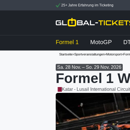
25+ Jahre Erfahrung im Ticketing
Formel 1
MotoGP
D
Startseite
»
Sportveranstaltungen
»
Motorsport
»
Form
Sa. 28 Nov. – So. 29 Nov. 2026
Formel 1 W
Katar - Lusail International Circui