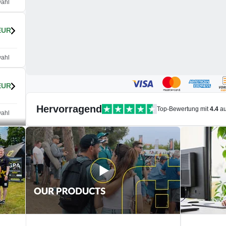
wahl
EUR
wahl
EUR
Hervorragend
Top-Bewertung mit
4.4
a
wahl
EUR
wahl