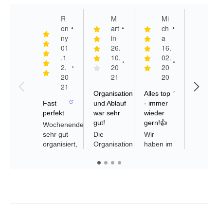
R
M
Mi
S
on
art
ch
h
ny
in
a
ff
01
26.
16.
r
.1
10.
02.
2
2.
20
20
0
20
21
20
2
21
1
Organisation
Alles top
Fast
und Ablauf
- immer
Top
perfekt
war sehr
wieder
Alles ha
gut!
gern!👍
Wochenende
super
sehr gut
Die
Wir
geklapp
organisiert,
Organisation
haben im
Die
Hotel
und der
Februar
Bestell
auch sehr
Ablauf
2020 eine
ist einf
gut.
war sehr
6-tägige
abgewic
Kleine
gut.
Reise zur
und die
Kritik:
Unser
Biathlon-
Tickets
Parkticket
Reiseleiter
WM in
sind
Rennstrecke
Tom hat
Antholz
schnell