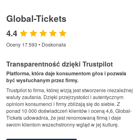
Bezpieczeństwo dzięki najnowocześniejszemu
szyfrowaniu SSL
Global-Tickets
4.4
Oceny
17.593
• Doskonała
Transparentność dzięki Trustpilot
Platforma, która daje konsumentom głos i pozwala
być wysłuchanym przez firmy.
Trustpilot to firma, której wizją jest stworzenie niezależnej
waluty zaufania. Dzięki przejrzystości i autentycznym
opiniom konsumenci i firmy zbliżają się do siebie. Z
ponad 10 000 doświadczeń klientów i oceną 4,6, Global-
Tickets udowadnia, że jest renomowaną firmą i daje
swoim klientom wszechstronny wgląd w jej kulturę.