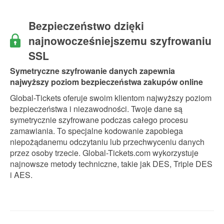
für
sich sehr
über
da.
Freitag
bemüht
Global
Bezpieczeństwo dzięki
fehlt im
und alles
Tickets
Angebot,
ist
gebucht
najnowocześniejszemu szyfrowaniu
somit war
entspannt
und
SSL
das
und
waren
Erreichen
pünktlich
rundum
Symetryczne szyfrowanie danych zapewnia
der
abgelaufen.
zufrieden.
najwyższy poziom bezpieczeństwa zakupów online
Rennstrecke
Ein paar
Von der
am
Kritikpunkte
Unterkunft,
Global-Tickets oferuje swoim klientom najwyższy poziom
Freitag
gibt es -
über den
bezpieczeństwa i niezawodności. Twoje dane są
aufgrund
das
Transferservice
symetrycznie szyfrowane podczas całego procesu
der
betrifft
bis zur
zamawiania. To specjalne kodowanie zapobiega
Entfernung
aber nicht
Reiseleitung
niepożądanemu odczytaniu lub przechwyceniu danych
der
die
(Anastasia
przez osoby trzecie. Global-Tickets.com wykorzystuje
alternativen
Reiseleitung:
und Tom)
najnowsze metody techniczne, takie jak DES, Triple DES
Parkmöglichkeiten
- der
war alles
i AES.
stark
Fahrer
bestens.
eingeschränkt.
fuhr nicht
👌 Wir
wirklich
können
"ruckfrei"
Global
sondern
Tickets