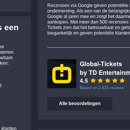
Recensies via Google geven potentiële kl
onderneming. Als een van de belangrijkst
Google al jaren mee en zorgt het daarmee
aankopen. Met meer dan 500 recensies en
s een
Tickets zien dat het betrouwbaar en gelo
toegankelijk en geven potentiële klante
se
sterren.
ouwbare
Global-Tickets
ken:
by TD Entertainm
4.5
d
Based on
2.825
reviews
Alle beoordelingen
 klanten