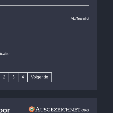
Via Trustpilot
catie
2
3
4
Volgende
oor