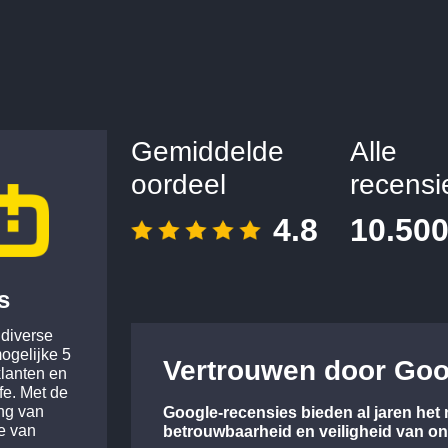
Gemiddelde
Alle
oordeel
recensi
4.8
10.50
s
 diverse
ogelijke 5
Vertrouwen door Goo
klanten en
fe. Met de
ing van
Google-recensies bieden al jaren het 
ce van
betrouwbaarheid en veiligheid van o