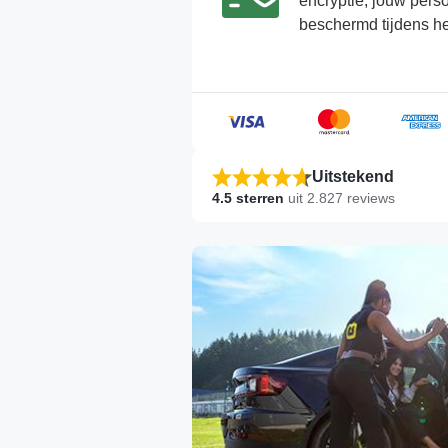
encryptie, jouw pers
beschermd tijdens he
Uitstekend
4.5
sterren
uit
2.827
reviews