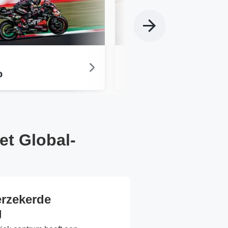
MotoGP
o
Sachsenring
et Global-
erzekerde
g