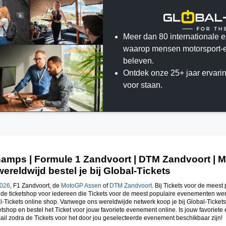
Meer dan 80 internationale 
waarop mensen motorsport-
beleven.
Ontdek onze 25+ jaar ervari
voor staan.
amps | Formule 1 Zandvoort | DTM Zandvoort | 
reldwijd bestel je bij Global-Tickets
202
6
, F1 Zandvoort, de
MotoGP Assen
of
DTM Zandvoort
. Bij Tickets voor de mees
jn de ticketshop voor iedereen die Tickets voor de meest populaire evenementen we
l-Tickets online shop. Vanwege ons wereldwijde netwerk koop je bij Global-Tickets 
tshop en bestel het Ticket voor jouw favoriete evenement online. Is jouw favoriet
ail zodra de Tickets voor het door jou geselecteerde evenement beschikbaar zijn!