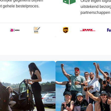
oonlijke gegevens blijven
Onze eigen logis
t gehele bestelproces.
uitstekend bezor
partnerschappen