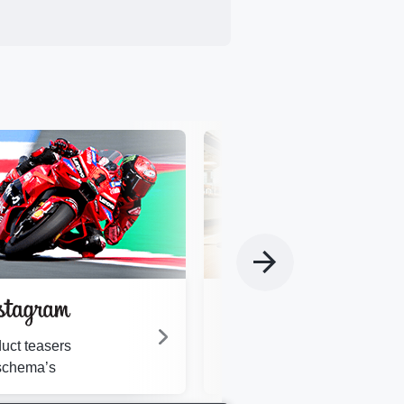
Motorsportfan?
Sluit je aan bij ons team van
uct teasers
experts!
schema’s