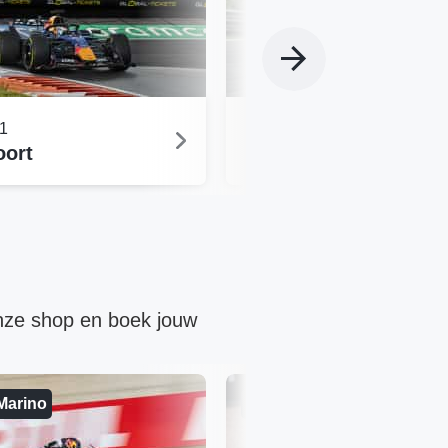
1
Formule 1
oort
Boedapest
nze shop en boek jouw
Marino
Duitsland