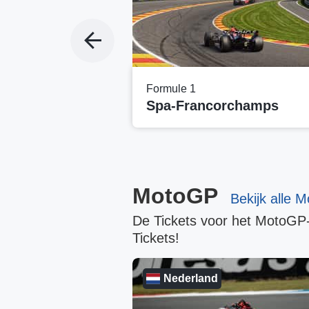
Formule 1
Spa-Francorchamps
MotoGP
Bekijk alle 
De Tickets voor het MotoGP
Tickets!
k
Nederland