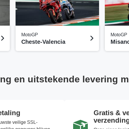
MotoGP
MotoGP
Cheste-Valencia
Misan
ing en uitstekende levering m
etaling
Gratis & v
verzendin
uwste veilige SSL-