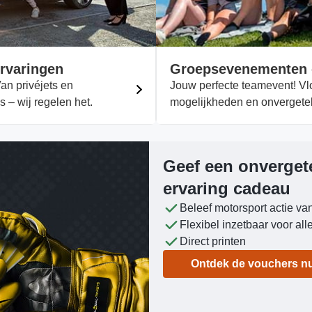
rvaringen
Groepsevenementen 
an privéjets en
Jouw perfecte teamevent! Vlo
s – wij regelen het.
mogelijkheden en onvergete
Geef een onvergete
ervaring cadeau
Beleef motorsport actie van
Flexibel inzetbaar voor al
Direct printen
Ontdek de vouchers n