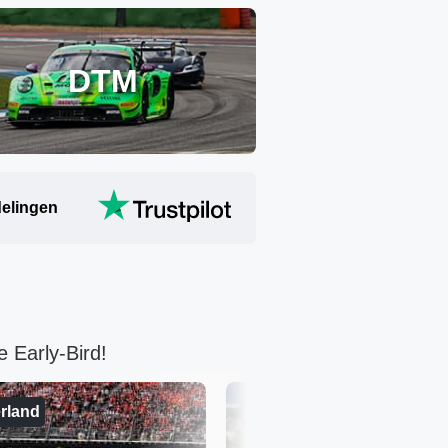
DTM
elingen
e Early-Bird!
rland
Hongarije