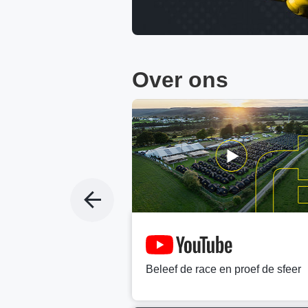
Over ons
tfan?
ij ons team van
Beleef de race en proef de sfeer