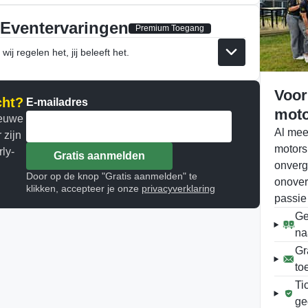
 Eventervaringen
Premium Toegang
ij regelen het, jij beleeft het.
Voor
cht?
E-mailadres
moto
ieuwe
Al mee
 zijn
motors
ly-
Gratis aanmelden
onverg
Door op de knop "Gratis aanmelden" te
onover
klikken, accepteer je onze
privacyverklaring
passie
Ge
na
Gr
to
Ti
ge