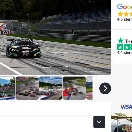
4.5
ster
4.4
ster