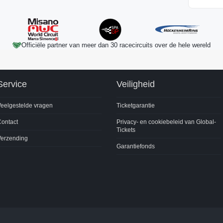
Officiële partner van meer dan 30 racecircuits over de hele wereld
Service
Veiligheid
eelgestelde vragen
Ticketgarantie
ontact
Privacy- en cookiebeleid van Global-
Tickets
Verzending
Garantiefonds