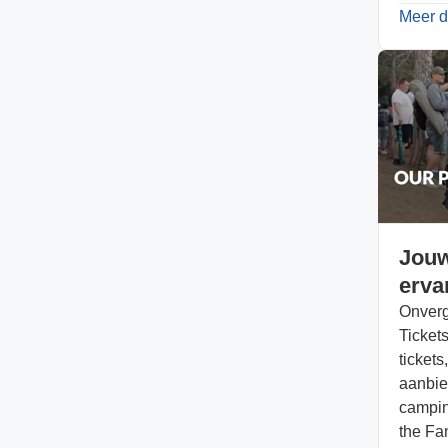
Meer d
Jouw
erva
Onverg
Tickets
tickets
aanbie
campin
the Fa