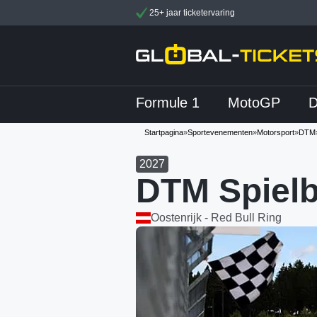
25+ jaar ticketervaring
Formule 1
MotoGP
Startpagina
»
Sportevenementen
»
Motorsport
»
DTM
2027
DTM Spielb
Oostenrijk - Red Bull Ring