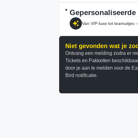
Gepersonaliseerde
Van VIP-luxe tot teamuitjes – w
Niet gevonden wat je zo
Ontvang een melding zodra er n
Tickets en Pakketten beschikbaar
door je aan te melden voor de Ear
Bird notificatie.