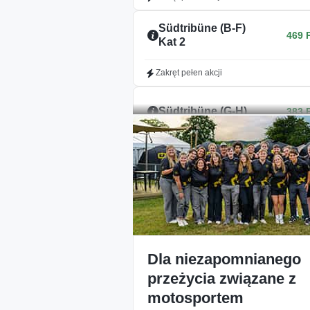
Südtribüne (B-F)
469 
Kat 2
Zakręt pełen akcji
Südtribüne (G-H)
383 
Nasza wskazówka dotycząca ceny
Dowolny wybór
Świetny widok 
miejsca
linię startu/met
Brak w Magazynie
Brak
Haupttribüne
Magaz
Dla niezapomnianego
przeżycia związane z
Brak
Südtribüne Oberrang
motosportem
Magaz