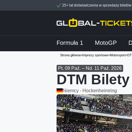
25+ lat doświadczenia w sprzedaży biletów
Formuła 1
MotoGP
Strona główna
»
Imprezy sportowe
»
Motorsport
»
DT
Pt. 09 Paź. – Nd. 11 Paź. 2026
DTM Bilet
Niemcy - Hockenheimring