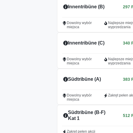
Innentribüne (B)
297 
Dowolny wybór
Najlepsze miej
miejsca
wyprzedzania
Innentribüne (C)
340 
Dowolny wybór
Najlepsze miej
miejsca
wyprzedzania
Südtribüne (A)
383 
Dowolny wybór
Zakręt pełen ak
miejsca
Südtribüne (B-F)
512 
Kat 1
Zakręt pełen akcji