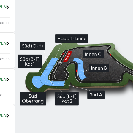
PLN
sce do
PLN
sce do
PLN
cji
PLN