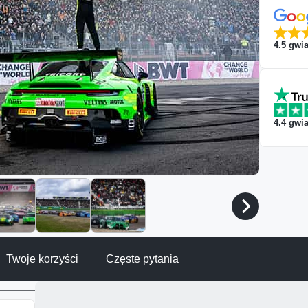
4.5
gwia
4.4
gwia
Twoje korzyści
Częste pytania