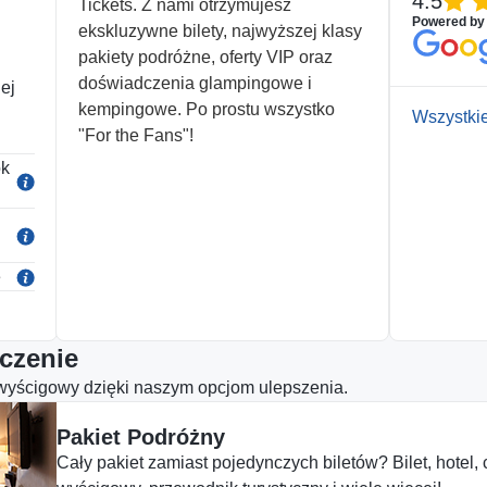
4.5
Tickets. Z nami otrzymujesz
Powered by
ekskluzywne bilety, najwyższej klasy
pakiety podróżne, oferty VIP oraz
doświadczenia glampingowe i
ej
ety
kempingowe. Po prostu wszystko
Wszystki
"For the Fans"!
ok
e
czenie
wyścigowy dzięki naszym opcjom ulepszenia.
Pakiet Podróżny
Cały pakiet zamiast pojedynczych biletów? Bilet, hotel, 