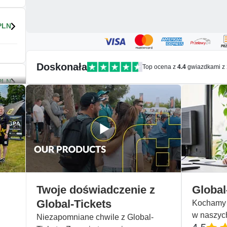
PLN
Doskonała
Top ocena z
4.4
gwiazdkami z
PLN
na
y
 w
ynie
Twoje doświadczenie z
Global
Global-Tickets
Kochamy n
 w
w naszyc
ynie
Niezapomniane chwile z Global-