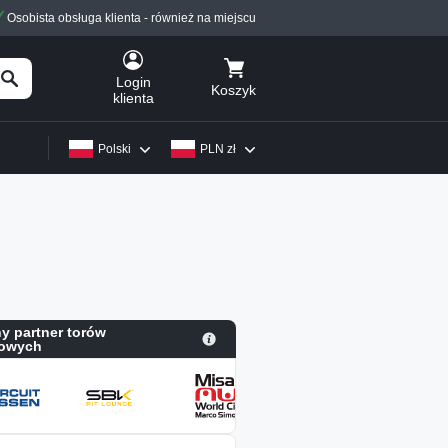
Osobista obsługa klienta - również na miejscu
Login
Koszyk
klienta
Polski
PLN zł
ny partner torów
owych