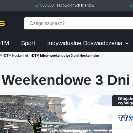
850 000+ zadowolonych klientów
DTM
Sport
Indywidualne Doświadczenia
M
»
DTM Hockenheim
»
DTM bilety weekendowe 3 dni Hockenheim
y Weekendowe 3 Dni
Oficjal
wyścig