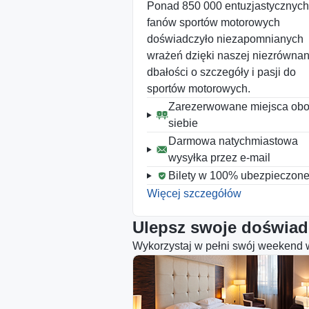
Ponad 850 000 entuzjastycznych
fanów sportów motorowych
Ulubione bilety
doświadczyło niezapomnianych
wyprzedane?
wrażeń dzięki naszej niezrównan
Otrzymaj powiadomienie, gdy bil
dbałości o szczegóły i pasji do
będą dostępne.
sportów motorowych.
Zarezerwowane miejsca ob
siebie
Darmowa natychmiastowa
wysyłka przez e-mail
Bilety w 100% ubezpieczon
Więcej szczegółów
Ulepsz swoje doświad
Wykorzystaj w pełni swój weekend 