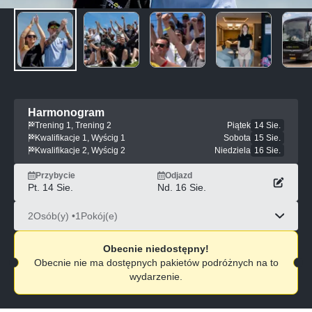
Harmonogram
Trening 1, Trening 2
Piątek
14 Sie.
Kwalifikacje 1, Wyścig 1
Sobota
15 Sie.
Kwalifikacje 2, Wyścig 2
Niedziela
16 Sie.
Przybycie
Odjazd
Pt. 14 Sie.
Nd. 16 Sie.
2
Osób(y) •
1
Pokój(e)
Obecnie niedostępny!
Obecnie nie ma dostępnych pakietów podróżnych na to
wydarzenie.