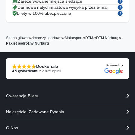
Zarezerwowane miejsca siedzące
Darmowa natychmiastowa wysyłka przez e-mail
Bilety w 100% ubezpieczone
»
»
»
»
»
Strona główna
Imprezy sportowe
Motorsport
DTM
DTM Nürburg
Pakiet podróżny Nürburg
Powered by
Doskonała
4.5
gwiazdkami
z
2.825
opinii
Gwarancja Biletu
Najczęściej Zadawane Pytania
O Nas