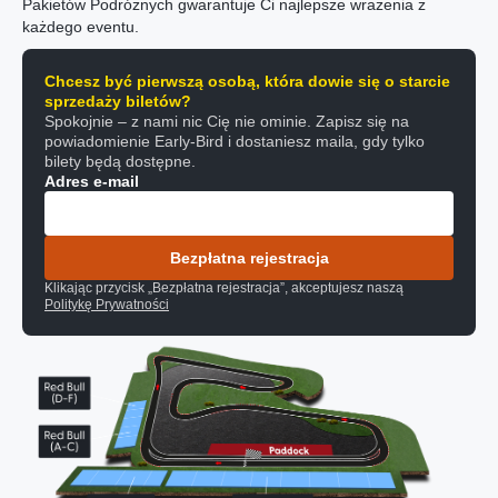
Pakietów Podróżnych gwarantuje Ci najlepsze wrażenia z
każdego eventu.
Chcesz być pierwszą osobą, która dowie się o starcie
sprzedaży biletów?
Spokojnie – z nami nic Cię nie ominie. Zapisz się na
powiadomienie Early-Bird i dostaniesz maila, gdy tylko
bilety będą dostępne.
Adres e-mail
Bezpłatna rejestracja
Klikając przycisk „Bezpłatna rejestracja”, akceptujesz naszą
Politykę Prywatności