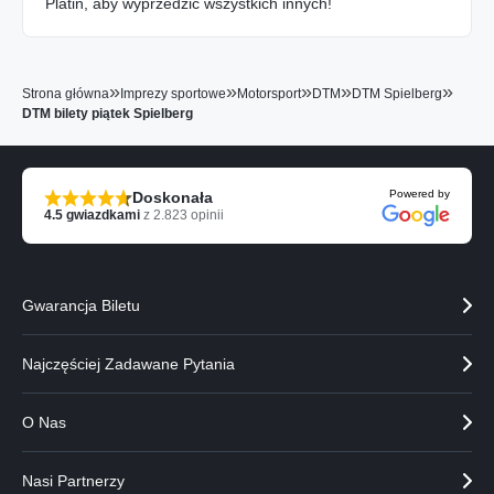
Platin, aby wyprzedzić wszystkich innych!
»
»
»
»
»
Strona główna
Imprezy sportowe
Motorsport
DTM
DTM Spielberg
DTM bilety piątek Spielberg
Powered by
Doskonała
4.5
gwiazdkami
z
2.823
opinii
Gwarancja Biletu
Najczęściej Zadawane Pytania
O Nas
Nasi Partnerzy