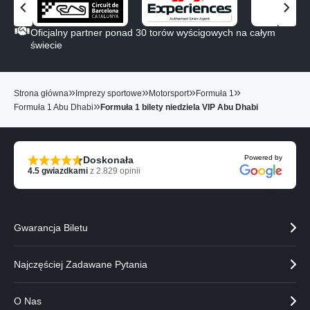
Z
Z
o
o
Oficjalny partner ponad 30 torów wyścigowych na całym
b
b
świecie
a
a
c
c
z
z
»
»
»
»
Strona główna
Imprezy sportowe
Motorsport
Formuła 1
p
n
»
Formuła 1 Abu Dhabi
Formuła 1 bilety niedziela VIP Abu Dhabi
o
a
p
s
r
t
z
ę
Powered by
Doskonała
e
p
4.5
gwiazdkami
z
2.829
opinii
d
n
n
e
i
g
e
o
Gwarancja Biletu
g
p
o
a
p
r
Najczęściej Zadawane Pytania
a
t
r
n
O Nas
t
e