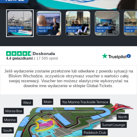
Harbour Club
Harbour Club
Harbour Club
Harbour Club
Harbour Clu
Turn 12
Turn 12
Turn 12
Turn 12
Turn 12
Doskonała
4.4
gwiazdkami
z
17.595
opinii
Jeśli wydarzenie zostanie przełożone lub odwołane z powodu sytuacji na
Bliskim Wschodzie, oczywiście otrzymasz voucher o wartości całej
swojej rezerwacji. Voucher ten możesz elastycznie wykorzystać na
dowolne inne wydarzenie w sklepie Global-Tickets.