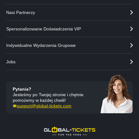
n
r
e
a
Nasi Partnerzy
r
a
Spersonalizowane Doświadczenia VIP
Indywidualne Wydarzenia Grupowe
Jobs
Pytania?
Jesteśmy po Twojej stronie i chętnie
pomożemy w każdej chwili!
support@global-tickets.com