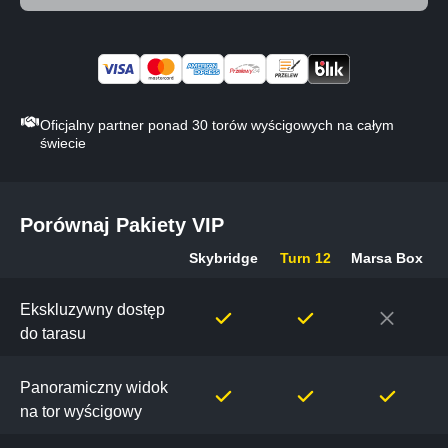
Oficjalny partner ponad 30 torów wyścigowych na całym
świecie
Porównaj Pakiety VIP
Skybridge
Turn 12
Marsa Box
Porównaj
Pakiety
Ekskluzywny dostęp
VIP
do tarasu
Panoramiczny widok
na tor wyścigowy