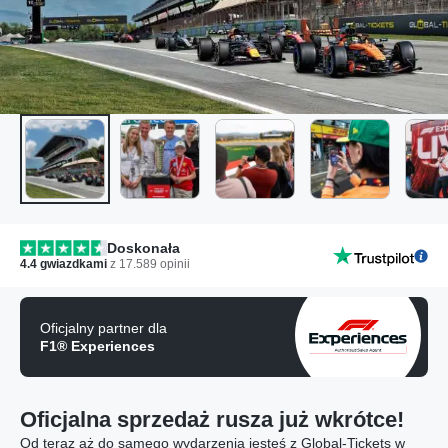
Doskonała
4.4
gwiazdkami
z
17.589
opinii
Oficjalny partner dla
F1® Experiences
Oficjalna sprzedaż rusza już wkrótce!
Od teraz aż do samego wydarzenia jesteś z Global-Tickets w