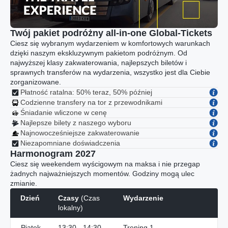
Twój pakiet podróżny all-in-one Global-Tickets
Ciesz się wybranym wydarzeniem w komfortowych warunkach
dzięki naszym ekskluzywnym pakietom podróżnym. Od
najwyższej klasy zakwaterowania, najlepszych biletów i
sprawnych transferów na wydarzenia, wszystko jest dla Ciebie
zorganizowane.
Płatność ratalna: 50% teraz, 50% później
Codzienne transfery na tor z przewodnikami
Śniadanie wliczone w cenę
Najlepsze bilety z naszego wyboru
Najnowocześniejsze zakwaterowanie
Niezapomniane doświadczenia
Harmonogram 2027
Ciesz się weekendem wyścigowym na maksa i nie przegap
żadnych najważniejszych momentów. Godziny mogą ulec
zmianie.
Dzień
Czasy
(Czas
Wydarzenie
lokalny)
Piątek
13:30 - 14:30
Trening 1