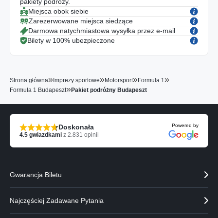
pakiety podróży.
Miejsca obok siebie
Zarezerwowane miejsca siedzące
Darmowa natychmiastowa wysyłka przez e-mail
Bilety w 100% ubezpieczone
»
»
»
»
Strona główna
Imprezy sportowe
Motorsport
Formuła 1
»
Formuła 1 Budapeszt
Pakiet podróżny Budapeszt
Powered by
Doskonała
4.5
gwiazdkami
z
2.831
opinii
Gwarancja Biletu
Najczęściej Zadawane Pytania