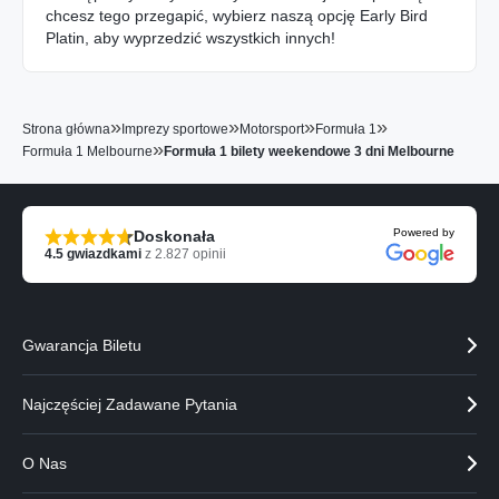
chcesz tego przegapić, wybierz naszą opcję Early Bird
Platin, aby wyprzedzić wszystkich innych!
»
»
»
»
Strona główna
Imprezy sportowe
Motorsport
Formuła 1
»
Formuła 1 Melbourne
Formuła 1 bilety weekendowe 3 dni Melbourne
Powered by
Doskonała
4.5
gwiazdkami
z
2.827
opinii
Gwarancja Biletu
Najczęściej Zadawane Pytania
O Nas