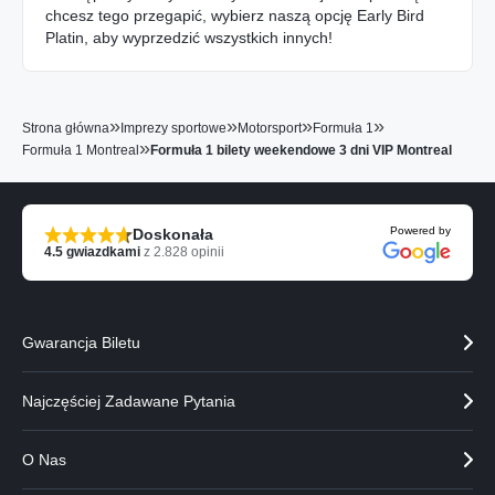
chcesz tego przegapić, wybierz naszą opcję Early Bird
Platin, aby wyprzedzić wszystkich innych!
»
»
»
»
Strona główna
Imprezy sportowe
Motorsport
Formuła 1
»
Formuła 1 Montreal
Formuła 1 bilety weekendowe 3 dni VIP Montreal
Powered by
Doskonała
4.5
gwiazdkami
z
2.828
opinii
Gwarancja Biletu
Najczęściej Zadawane Pytania
O Nas