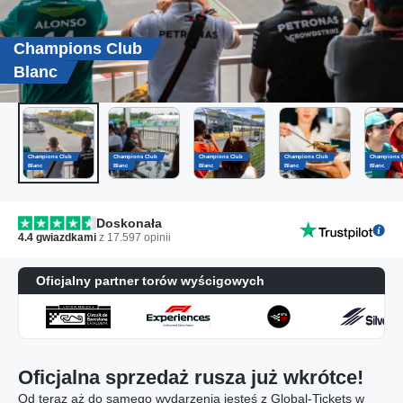
Champions Club
Blanc
Champions Club
Champions Club
Champions Club
Champions Club
Champions 
Blanc
Blanc
Blanc
Blanc
Blanc
Doskonała
4.4
gwiazdkami
z
17.597
opinii
Oficjalny partner torów wyścigowych
Oficjalna sprzedaż rusza już wkrótce!
Od teraz aż do samego wydarzenia jesteś z Global-Tickets w