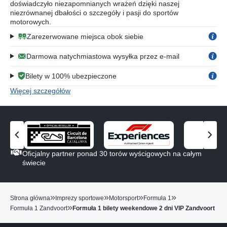
doświadczyło niezapomnianych wrażeń dzięki naszej
niezrównanej dbałości o szczegóły i pasji do sportów
motorowych.
Zarezerwowane miejsca obok siebie
Darmowa natychmiastowa wysyłka przez e-mail
Bilety w 100% ubezpieczone
Więcej szczegółów
Z
Z
o
o
Oficjalny partner ponad 30 torów wyścigowych na całym
b
b
świecie
a
a
c
c
z
z
»
»
»
»
Strona główna
Imprezy sportowe
Motorsport
Formuła 1
p
n
»
Formuła 1 Zandvoort
Formuła 1 bilety weekendowe 2 dni VIP Zandvoort
o
a
p
s