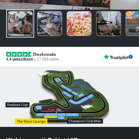
Doskonała
4.4
gwiazdkami
z
17.595
opinii