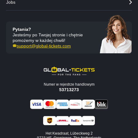
Jobs
Pytania?
Jesteśmy po Twojej stronie i chętnie
pomożemy w każdej chwili!
support@global-tickets.com
Numer w rejestrze handlowym
53713273
Het Kwadraat, Lübeckweg 2
9723 HE, Groningen, The Netherlands