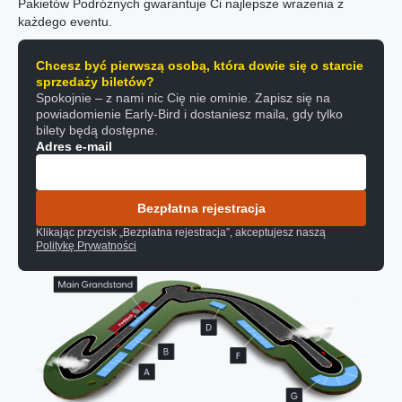
Pakietów Podróżnych gwarantuje Ci najlepsze wrażenia z
każdego eventu.
Chcesz być pierwszą osobą, która dowie się o starcie
sprzedaży biletów?
Spokojnie – z nami nic Cię nie ominie. Zapisz się na
powiadomienie Early-Bird i dostaniesz maila, gdy tylko
bilety będą dostępne.
Adres e-mail
Bezpłatna rejestracja
Klikając przycisk „Bezpłatna rejestracja”, akceptujesz naszą
Politykę Prywatności