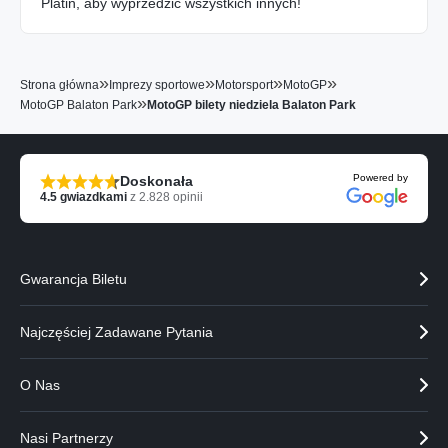
Platin, aby wyprzedzić wszystkich innych!
»
»
»
»
Strona główna
Imprezy sportowe
Motorsport
MotoGP
»
MotoGP Balaton Park
MotoGP bilety niedziela Balaton Park
Powered by
Doskonała
4.5
gwiazdkami
z
2.828
opinii
Gwarancja Biletu
Najczęściej Zadawane Pytania
O Nas
Nasi Partnerzy