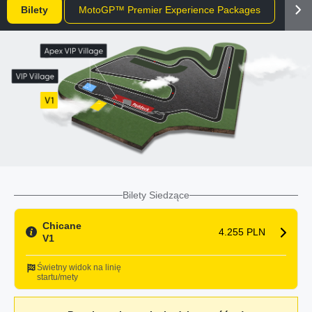
Bilety
MotoGP™ Premier Experience Packages
Twoj
Bilety Siedzące
Chicane
4.255 PLN
V1
Świetny widok na linię
startu/mety