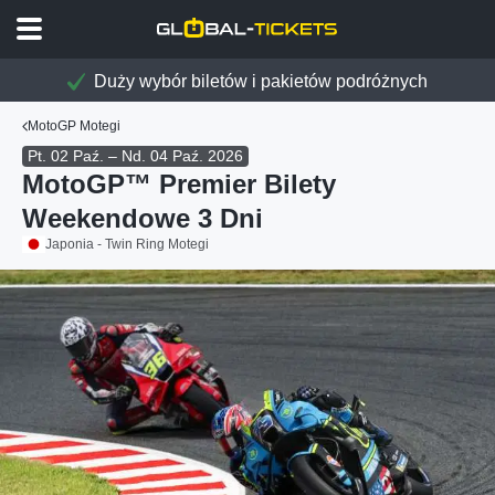
Duży wybór biletów i pakietów podróżnych
MotoGP Motegi
Pt. 02 Paź. – Nd. 04 Paź. 2026
MotoGP™ Premier Bilety
Weekendowe 3 Dni
Japonia - Twin Ring Motegi