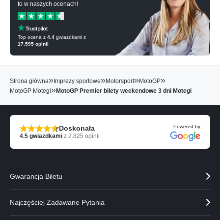
to w naszych ocenach!
Top ocena z
4.4
gwiazdkami z
17.595
opinii
»
»
»
»
Strona główna
Imprezy sportowe
Motorsport
MotoGP
»
MotoGP Motegi
MotoGP Premier bilety weekendowe 3 dni Motegi
Powered by
Doskonała
4.5
gwiazdkami
z
2.825
opinii
Gwarancja Biletu
Najczęściej Zadawane Pytania