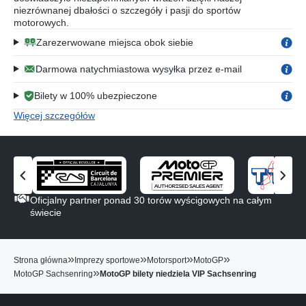
niezrównanej dbałości o szczegóły i pasji do sportów
motorowych.
Zarezerwowane miejsca obok siebie
Darmowa natychmiastowa wysyłka przez e-mail
Bilety w 100% ubezpieczone
Więcej szczegółów
Z
Z
o
o
Oficjalny partner ponad 30 torów wyścigowych na całym
b
b
świecie
a
a
c
c
z
z
»
»
»
»
Strona główna
Imprezy sportowe
Motorsport
MotoGP
p
n
»
MotoGP Sachsenring
MotoGP bilety niedziela VIP Sachsenring
o
a
p
s
r
t