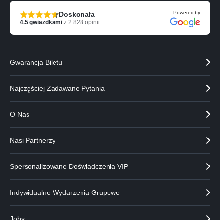
z
ę
Powered by
Doskonała
e
p
4.5
gwiazdkami
z
2.828
opinii
d
n
n
e
i
g
e
o
Gwarancja Biletu
g
p
o
a
p
r
Najczęściej Zadawane Pytania
a
t
r
n
O Nas
t
e
n
r
e
a
Nasi Partnerzy
r
a
Spersonalizowane Doświadczenia VIP
Indywidualne Wydarzenia Grupowe
Jobs