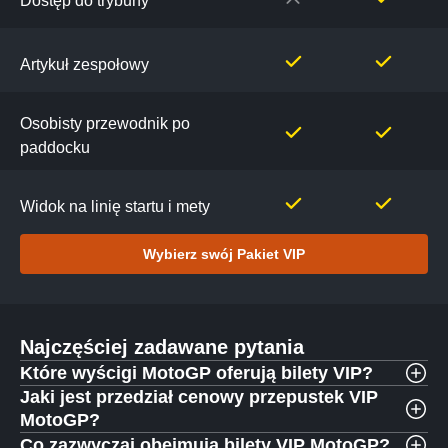
Dostęp do trybuny
Artykuł zespołowy
Osobisty przewodnik po
paddocku
Widok na linię startu i mety
Wybierz swój Pakiet VIP
Najczęściej zadawane pytania
Które wyścigi MotoGP oferują bilety VIP?
Jaki jest przedział cenowy przepustek VIP
MotoGP?
Co zazwyczaj obejmują bilety VIP MotoGP?