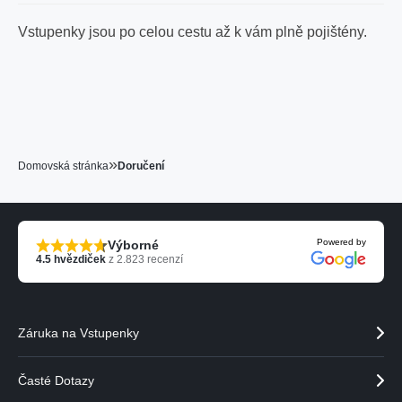
Vstupenky jsou po celou cestu až k vám plně pojištény.
»
Domovská stránka
Doručení
Powered by
Výborné
4.5
hvězdiček
z
2.823
recenzí
Záruka na Vstupenky
Časté Dotazy