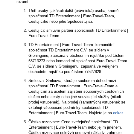
rozumí:
Třetí osoby: jakákoli další (právnická) osoba, kromě
společnosti TD Entertainment | Euro-Travel-Team,
Cestujícího nebo jeho Spolucestující.
Cestující: smluvní partner společnosti TD Entertainment |
Euro-Travel-Team.
TD Entertainment | Euro-Travel-Team: komanditní
společnost TD Entertainment C.V. se sídlem v
Groningenu, zapsaná v obchodním rejstříku pod číslem
53713273 nebo komanditní společnost Euro-Travel-Team
C.V. se sídlem v Groningenu, zapsaná ve veřejném
obchodním rejstříku pod číslem 77527828.
Smlouva: Smlouva, která je souborem dohod mezi
společností TD Entertainment | Euro-Travel-Team a
Cestujícím za účelem zajištění souborných cestovních
služeb nebo cesty nebo jiné související služby (nikoli
prodej vstupenek). Na prodej (samotných) vstupenek se
vztahují všeobecné podmínky společnosti TD
Entertainment | Euro-Travel-Team. Najdete je na
odkaz.
Částka rezervace: Cena zveřejněná společností TD
Entertainment | Euro-Travel-Team nebo jejím jménem.
Částka rezervace pokrývá cestovní náklady. zahrnuje