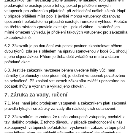
Zákazníkovi tím nevznikají žádné dodatečné náklady. Toto oprávnění
prodávajícího existuje pouze tehdy, pokud je přidělení nových
vstupenek pro zákazníka přijatelné, při zohlednění našich zájmů. Např.
v případě přidělení míst poblíž jeviště mohou vstupenky obsahovat
upozornění pořadatele na případně existující omezení výhledu. Protože
na těchto místech zpravidla existuje – pokud vůbec – skutečně jen
mírné omezení výhledu, je přidělení takových vstupenek pro zákazníka
akceptovatelné.
6.2. Zákazník je po doručení vstupenek povinen zkontrolovat během
dvou týdnů, zda se s ohledem na úpravu stanovenou v bodě 6.1 shodují
s jeho objednávkou. Přitom je třeba dbát zvláště na místo a datum
pořádané akce.
6.3. Jestliže zákazník nevznese během uvedené lhůty vůči nám
námitky (telefonicky nebo písemně), je dodání vstupenek považováno
za schválené. Při zaslání vstupenek zákazníka zvlášť upozorníme na
počátek lhůty a význam a výklad jeho chování.
7. Záruka za vady, ručení
7.1. Mezi námi jako prodejcem vstupenek a zákazníkem platí zákonná
pravidla týkající se záruky za vady dle následujících ustanovení:
7.2. Zákazníkům je známo, že u nás zakoupené vstupenky pochází z
tzv. dalšího prodeje. Z tohoto důvodu, v případě znehodnocení u nás
zakoupených vstupenek pořadatelem vyslovením zákazu vstupu před
nebo během akce, na základě některého ze zákazů obsažených ve