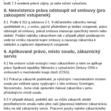
bodě 7.3 uvedené právní zájmy, je naše ručení vyloučeno.
8. Neexistence práva odstoupit od smlouvy (pro
zakoupení vstupenek)
8.1. Podle § 312 g odstavce 2 č. 9 občanského zákoníku nemají
spotřebitelé m.j. u smluv, jejichž předmětem je dodání vstupenek, právo
odstoupit od smlouvy, pokud smlouva stanovuje specifický termín nebo
období. Podání nabídky zákazníkem tak v případě přijetí prodávajícím
vede ke vzniku závazné kupní smlouvy a zavazuje zákazníka k
odebrání a zaplacení objednaných vstupenek.
9. Aplikované právo, místo soudu, zákaznický
servis
9.1 Na smluvní vztah existující mezi zákazníkem a námi se aplikuje
právo Spolkové republiky Německo s vyloučením Úmluvy OSN o
smlouvách o mezinárodní koupi zboží (CISG).
9.2 Pokud je zákazník podnikatel, je výlučným i mezinárodním místem
soudu pro veškeré spory vyplývající z této smlouvy Groningen,
Nizozemsko. Jsme však oprávněni žalovat zákazníka v jemu
příslušejícím místě soudu.
9.3 V případě dotazů, podnětů atd. se může zákazník obrátit
prostřednictvím emailu nebo přes naši (placenou) telefonní zákaznickou
linku na náš zákaznický servis. Pracovní jazyky našeho zákaznického