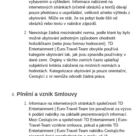
vybavením a výhledem. Informace nabízené na
internetových stránkách (včetně obrázků a textů) dávají
pouze představu o uspořádání, velikosti a/nebo výhledu z
ubytování. Může se stát, že se pobyt bude lišit od
obrázků nebo textu v nabídce zájezdů.
Neexistuje žádná mezinárodní norma, podle které by bylo
možné ubytování jednotným způsobem ohodnotit
hvězdičkami (nebo jinou formou hodnocení). TD
Entertainment | Euro-Travel-Team obvykle používá
kategorie ubytování tak, jak jsou zpravidla používány v
dané zemi. Orgány v těchto zemích často uplatňují
subjektivní kritéria založená na místních normách a
hodnotách. Kategorizace ubytování je pouze orientační,
Cestující z ní nemůže odvodit žádná práva.
Plnění a vznik Smlouvy
Informace na internetových stránkách společnosti TD
Entertainment | Euro-Travel-Team lze považovat za výzvu
k podání nabídky na základě prezentovaných informací.
Mezi Cestujícím a společností TD Entertainment | Euro-
Travel-Team vznikne smlouva, pokud a jakmile TD
Entertainment | Euro-Travel-Team nabídku Cestujícího