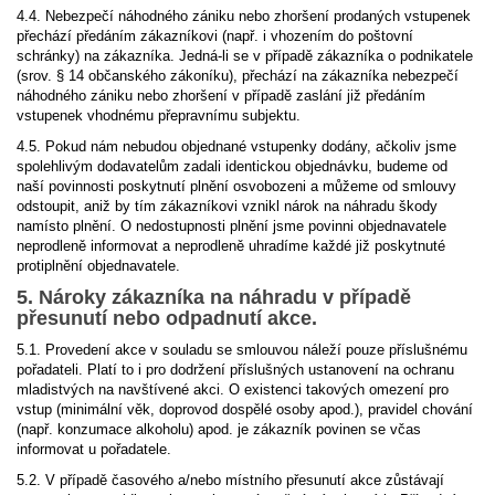
4.4. Nebezpečí náhodného zániku nebo zhoršení prodaných vstupenek
přechází předáním zákazníkovi (např. i vhozením do poštovní
schránky) na zákazníka. Jedná-li se v případě zákazníka o podnikatele
(srov. § 14 občanského zákoníku), přechází na zákazníka nebezpečí
náhodného zániku nebo zhoršení v případě zaslání již předáním
vstupenek vhodnému přepravnímu subjektu.
4.5. Pokud nám nebudou objednané vstupenky dodány, ačkoliv jsme
spolehlivým dodavatelům zadali identickou objednávku, budeme od
naší povinnosti poskytnutí plnění osvobozeni a můžeme od smlouvy
odstoupit, aniž by tím zákazníkovi vznikl nárok na náhradu škody
namísto plnění. O nedostupnosti plnění jsme povinni objednavatele
neprodleně informovat a neprodleně uhradíme každé již poskytnuté
protiplnění objednavatele.
5. Nároky zákazníka na náhradu v případě
přesunutí nebo odpadnutí akce.
5.1. Provedení akce v souladu se smlouvou náleží pouze příslušnému
pořadateli. Platí to i pro dodržení příslušných ustanovení na ochranu
mladistvých na navštívené akci. O existenci takových omezení pro
vstup (minimální věk, doprovod dospělé osoby apod.), pravidel chování
(např. konzumace alkoholu) apod. je zákazník povinen se včas
informovat u pořadatele.
5.2. V případě časového a/nebo místního přesunutí akce zůstávají