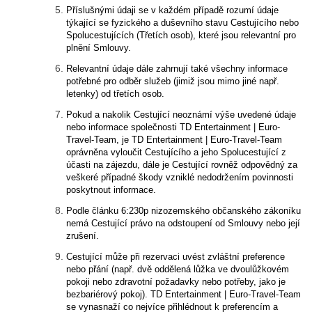
Příslušnými údaji se v každém případě rozumí údaje
týkající se fyzického a duševního stavu Cestujícího nebo
Spolucestujících (Třetích osob), které jsou relevantní pro
plnění Smlouvy.
Relevantní údaje dále zahrnují také všechny informace
potřebné pro odběr služeb (jimiž jsou mimo jiné např.
letenky) od třetích osob.
Pokud a nakolik Cestující neoznámí výše uvedené údaje
nebo informace společnosti TD Entertainment | Euro-
Travel-Team, je TD Entertainment | Euro-Travel-Team
oprávněna vyloučit Cestujícího a jeho Spolucestující z
účasti na zájezdu, dále je Cestující rovněž odpovědný za
veškeré případné škody vzniklé nedodržením povinnosti
poskytnout informace.
Podle článku 6:230p nizozemského občanského zákoníku
nemá Cestující právo na odstoupení od Smlouvy nebo její
zrušení.
Cestující může při rezervaci uvést zvláštní preference
nebo přání (např. dvě oddělená lůžka ve dvoulůžkovém
pokoji nebo zdravotní požadavky nebo potřeby, jako je
bezbariérový pokoj). TD Entertainment | Euro-Travel-Team
se vynasnaží co nejvíce přihlédnout k preferencím a