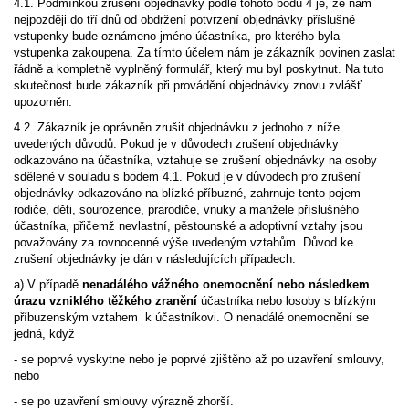
4.1. Podmínkou zrušení objednávky podle tohoto bodu 4 je, že nám
nejpozději do tří dnů od obdržení potvrzení objednávky příslušné
vstupenky bude oznámeno jméno účastníka, pro kterého byla
vstupenka zakoupena. Za tímto účelem nám je zákazník povinen zaslat
řádně a kompletně vyplněný formulář, který mu byl poskytnut. Na tuto
skutečnost bude zákazník při provádění objednávky znovu zvlášť
upozorněn.
4.2. Zákazník je oprávněn zrušit objednávku z jednoho z níže
uvedených důvodů. Pokud je v důvodech zrušení objednávky
odkazováno na účastníka, vztahuje se zrušení objednávky na osoby
sdělené v souladu s bodem 4.1. Pokud je v důvodech pro zrušení
objednávky odkazováno na blízké příbuzné, zahrnuje tento pojem
rodiče, děti, sourozence, prarodiče, vnuky a manžele příslušného
účastníka, přičemž nevlastní, pěstounské a adoptivní vztahy jsou
považovány za rovnocenné výše uvedeným vztahům. Důvod ke
zrušení objednávky je dán v následujících případech:
a) V případě
nenadálého vážného onemocnění nebo následkem
úrazu vzniklého těžkého zranění
účastníka nebo losoby s blízkým
příbuzenským vztahem k účastníkovi. O nenadálé onemocnění se
jedná, když
- se poprvé vyskytne nebo je poprvé zjištěno až po uzavření smlouvy,
nebo
- se po uzavření smlouvy výrazně zhorší.