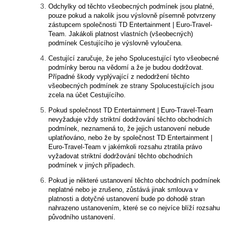
Odchylky od těchto všeobecných podmínek jsou platné,
pouze pokud a nakolik jsou výslovně písemně potvrzeny
zástupcem společnosti TD Entertainment | Euro-Travel-
Team. Jakákoli platnost vlastních (všeobecných)
podmínek Cestujícího je výslovně vyloučena.
Cestující zaručuje, že jeho Spolucestující tyto všeobecné
podmínky berou na vědomí a že je budou dodržovat.
Případné škody vyplývající z nedodržení těchto
všeobecných podmínek ze strany Spolucestujících jsou
zcela na účet Cestujícího.
Pokud společnost TD Entertainment | Euro-Travel-Team
nevyžaduje vždy striktní dodržování těchto obchodních
podmínek, neznamená to, že jejich ustanovení nebude
uplatňováno, nebo že by společnost TD Entertainment |
Euro-Travel-Team v jakémkoli rozsahu ztratila právo
vyžadovat striktní dodržování těchto obchodních
podmínek v jiných případech.
Pokud je některé ustanovení těchto obchodních podmínek
neplatné nebo je zrušeno, zůstává jinak smlouva v
platnosti a dotyčné ustanovení bude po dohodě stran
nahrazeno ustanovením, které se co nejvíce blíží rozsahu
původního ustanovení.