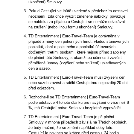
ukončení) Smlouvy.
Pokud Cestující ve lhůtě uvedené v předchozím odstavci
neoznámí, zda chce využít změněné nabídky, považuje
se nabídka za přijatou a Cestující se nemůže odvolávat
na zrušení (nebo jinou formu ukončení) Smlouvy.
TD Entertainment | Euro-Travel-Team je oprávněna v
případě změny cen pohonných hmot, vládou stanovených
poplatků, daní a pojistného a poplatků účtovaných
dotčenými třetími osobami, které nejsou přímo zapojeny
do plnění této Smlouvy, s okamžitou účinností zavést
přiměřené úpravy (zvýšení nebo snížení) uplatňovaných
cen a sazeb.
TD Entertainment | Euro-Travel-Team musí zvýšení cen
nebo sazeb zavést a sdělit Cestujícímu nejpozději 20 dní
před odjezdem.
Rozhodne-li se TD Entertainment | Euro-Travel-Team
podle odstavce 4 tohoto článku pro navýšení o více než 8
%, má Cestující právo Smlouvu bezplatně vypovědět.
TD Entertainment | Euro-Travel-Team je při plnění
Smlouvy v mnoha případech závislá na Třetích osobách.
Je tedy možné, že se změní například doby letu.
Cestující je povinen se krátce před cestou, 24 hodin,