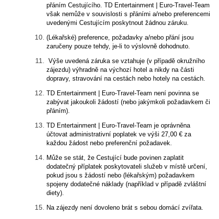
přáním Cestujícího. TD Entertainment | Euro-Travel-Team
však nemůže v souvislosti s přáními a/nebo preferencemi
uvedenými Cestujícím poskytnout žádnou záruku.
(Lékařské) preference, požadavky a/nebo přání jsou
zaručeny pouze tehdy, je-li to výslovně dohodnuto.
Výše uvedená záruka se vztahuje (v případě okružního
zájezdu) výhradně na výchozí hotel a nikdy na části
dopravy, stravování na cestách nebo hotely na cestách.
TD Entertainment | Euro-Travel-Team není povinna se
zabývat jakoukoli žádostí (nebo jakýmkoli požadavkem či
přáním).
TD Entertainment | Euro-Travel-Team je oprávněna
účtovat administrativní poplatek ve výši 27,00 € za
každou žádost nebo preferenční požadavek.
Může se stát, že Cestující bude povinen zaplatit
dodatečný příplatek poskytovateli služeb v místě určení,
pokud jsou s žádostí nebo (lékařským) požadavkem
spojeny dodatečné náklady (například v případě zvláštní
diety).
Na zájezdy není dovoleno brát s sebou domácí zvířata.