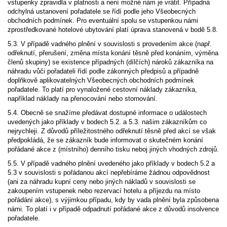
vstupenky zpravidla v platnosti a není možné nám je vrátit. Případná
odchylná ustanovení pořadatele se řídí podle jeho Všeobecných
obchodních podmínek. Pro eventuální spolu se vstupenkou námi
zprostředkované hotelové ubytování platí úprava stanovená v bodě 5.8.
5.3. V případě vadného plnění v souvislosti s provedením akce (např.
odřeknutí, přerušení, změna místa konání těsně před konáním, výměna
členů skupiny) se existence případných (dílčích) nároků zákazníka na
náhradu vůči pořadateli řídí podle zákonných předpisů a případně
doplňkově aplikovatelných Všeobecných obchodních podmínek
pořadatele. To platí pro vynaložené cestovní náklady zákazníka,
například náklady na přenocování nebo stornování.
5.4. Obecně se snažíme předávat dostupné informace o událostech
uvedených jako příklady v bodech 5.2. a 5.3. našim zákazníkům co
nejrychleji. Z důvodů příležitostného odřeknutí těsně před akcí se však
předpokládá, že se zákazník bude informovat o skutečném konání
pořádané akce z (místního) denního tisku neboj jiných vhodných zdrojů.
5.5. V případě vadného plnění uvedeného jako příklady v bodech 5.2 a
5.3 v souvislosti s pořádanou akcí nepřebíráme žádnou odpovědnost
(ani za náhradu kupní ceny nebo jiných nákladů v souvislosti se
zakoupením vstupenek nebo rezervací hotelu a příjezdu na místo
pořádání akce), s výjimkou případu, kdy by vada plnění byla způsobena
námi. To platí i v případě odpadnutí pořádané akce z důvodů insolvence
pořadatele.