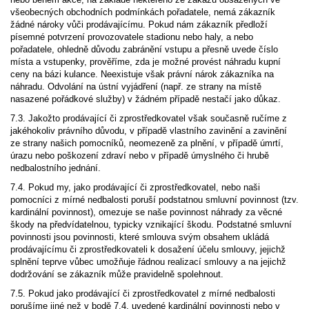
všeobecných obchodních podmínkách pořadatele, nemá zákazník
žádné nároky vůči prodávajícímu. Pokud nám zákazník předloží
písemné potvrzení provozovatele stadionu nebo haly, a nebo
pořadatele, ohledně důvodu zabránění vstupu a přesně uvede číslo
místa a vstupenky, prověříme, zda je možné provést náhradu kupní
ceny na bázi kulance. Neexistuje však právní nárok zákazníka na
náhradu. Odvolání na ústní vyjádření (např. ze strany na místě
nasazené pořádkové služby) v žádném případě nestačí jako důkaz.
7.3. Jakožto prodávající či zprostředkovatel však současně ručíme z
jakéhokoliv právního důvodu, v případě vlastního zavinění a zavinění
ze strany našich pomocníků, neomezeně za plnění, v případě úmrtí,
úrazu nebo poškození zdraví nebo v případě úmyslného či hrubě
nedbalostního jednání.
7.4. Pokud my, jako prodávající či zprostředkovatel, nebo naši
pomocníci z mírné nedbalosti poruší podstatnou smluvní povinnost (tzv.
kardinální povinnost), omezuje se naše povinnost náhrady za věcné
škody na předvídatelnou, typicky vznikající škodu. Podstatné smluvní
povinnosti jsou povinnosti, které smlouva svým obsahem ukládá
prodávajícímu či zprostředkovateli k dosažení účelu smlouvy, jejichž
splnění teprve vůbec umožňuje řádnou realizací smlouvy a na jejichž
dodržování se zákazník může pravidelně spolehnout.
7.5. Pokud jako prodávající či zprostředkovatel z mírné nedbalosti
porušíme jiné než v bodě 7.4. uvedené kardinální povinnosti nebo v