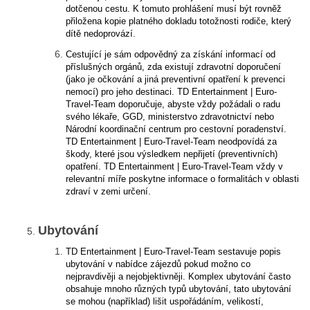
dotčenou cestu. K tomuto prohlášení musí být rovněž
přiložena kopie platného dokladu totožnosti rodiče, který
dítě nedoprovází.
Cestující je sám odpovědný za získání informací od
příslušných orgánů, zda existují zdravotní doporučení
(jako je očkování a jiná preventivní opatření k prevenci
nemocí) pro jeho destinaci. TD Entertainment | Euro-
Travel-Team doporučuje, abyste vždy požádali o radu
svého lékaře, GGD, ministerstvo zdravotnictví nebo
Národní koordinační centrum pro cestovní poradenství.
TD Entertainment | Euro-Travel-Team neodpovídá za
škody, které jsou výsledkem nepřijetí (preventivních)
opatření. TD Entertainment | Euro-Travel-Team vždy v
relevantní míře poskytne informace o formalitách v oblasti
zdraví v zemi určení.
Ubytování
TD Entertainment | Euro-Travel-Team sestavuje popis
ubytování v nabídce zájezdů pokud možno co
nejpravdivěji a nejobjektivněji. Komplex ubytování často
obsahuje mnoho různých typů ubytování, tato ubytování
se mohou (například) lišit uspořádáním, velikostí,