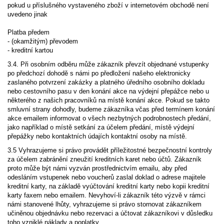
pokud u příslušného vystaveného zboží v internetovém obchodě není
uvedeno jinak
Platba předem
- (okamžitým) převodem
- kreditní kartou
3.4. Při osobním odběru může zákazník převzít objednané vstupenky
po předchozí dohodě s námi po předložení našeho elektronicky
zaslaného potvrzení zakázky a platného úředního osobního dokladu
nebo cestovního pasu v den konání akce na výdejní přepážce nebo u
některého z našich pracovníků na místě konání akce. Pokud se takto
smluvní strany dohodly, budeme zákazníka včas před termínem konání
akce emailem informovat o všech nezbytných podrobnostech předání,
jako například o místě setkání za účelem předání, místě výdejní
přepážky nebo kontaktních údajích kontaktní osoby na místě.
3.5 Vyhrazujeme si právo provádět příležitostné bezpečnostní kontroly
za účelem zabránění zneužití kreditních karet nebo účtů. Zákazník
proto může být námi vyzván prostřednictvím emailu, aby před
odesláním vstupenek nebo voucherů zaslal doklad o adrese majitele
kreditní karty, na základě vyúčtování kreditní karty nebo kopii kreditní
karty faxem nebo emailem. Nevyhoví-li zákazník této výzvě v rámci
námi stanovené lhůty, vyhrazujeme si právo stornovat zákazníkem
učiněnou objednávku nebo rezervaci a účtovat zákazníkovi v důsledku
toho vzniklé náklady a poplatky.