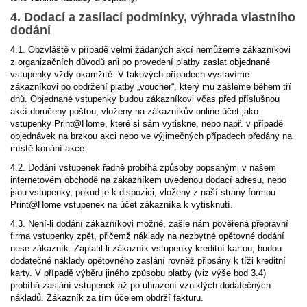
4. Dodací a zasílací podmínky, výhrada vlastního
dodání
4.1. Obzvláště v případě velmi žádaných akcí nemůžeme zákazníkovi
z organizačních důvodů ani po provedení platby zaslat objednané
vstupenky vždy okamžitě. V takových případech vystavíme
zákazníkovi po obdržení platby „voucher“, který mu zašleme během tří
dnů. Objednané vstupenky budou zákazníkovi včas před příslušnou
akcí doručeny poštou, vloženy na zákazníkův online účet jako
vstupenky Print@Home, které si sám vytiskne, nebo např. v případě
objednávek na brzkou akci nebo ve výjimečných případech předány na
místě konání akce.
4.2. Dodání vstupenek řádně probíhá způsoby popsanými v našem
internetovém obchodě na zákazníkem uvedenou dodací adresu, nebo
jsou vstupenky, pokud je k dispozici, vloženy z naší strany formou
Print@Home vstupenek na účet zákazníka k vytisknutí.
4.3. Není-li dodání zákazníkovi možné, zašle nám pověřená přepravní
firma vstupenky zpět, přičemž náklady na nezbytné opětovné dodání
nese zákazník. Zaplatil-li zákazník vstupenky kreditní kartou, budou
dodatečné náklady opětovného zaslání rovněž připsány k tíži kreditní
karty. V případě výběru jiného způsobu platby (viz výše bod 3.4)
probíhá zaslání vstupenek až po uhrazení vzniklých dodatečných
nákladů. Zákazník za tím účelem obdrží fakturu.