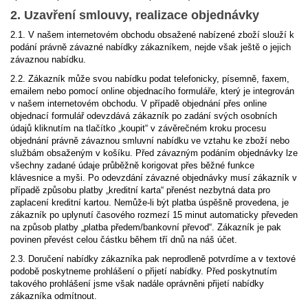
2. Uzavření smlouvy, realizace objednávky
2.1. V našem internetovém obchodu obsažené nabízené zboží slouží k
podání právně závazné nabídky zákazníkem, nejde však ještě o jejich
závaznou nabídku.
2.2. Zákazník může svou nabídku podat telefonicky, písemně, faxem,
emailem nebo pomocí online objednacího formuláře, který je integrován
v našem internetovém obchodu. V případě objednání přes online
objednací formulář odevzdává zákazník po zadání svých osobních
údajů kliknutím na tlačítko „koupit“ v závěrečném kroku procesu
objednání právně závaznou smluvní nabídku ve vztahu ke zboží nebo
službám obsaženým v košíku. Před závazným podáním objednávky lze
všechny zadané údaje průběžně korigovat přes běžné funkce
klávesnice a myši. Po odevzdání závazné objednávky musí zákazník v
případě způsobu platby „kreditní karta“ přenést nezbytná data pro
zaplacení kreditní kartou. Nemůže-li být platba úspěšně provedena, je
zákazník po uplynutí časového rozmezí 15 minut automaticky převeden
na způsob platby „platba předem/bankovní převod“. Zákazník je pak
povinen převést celou částku během tří dnů na ná​š účet.
2.3. Doručení nabídky zákazníka pak neprodleně potvrdíme a v textové
podobě poskytneme prohlášení o přijetí nabídky. Před poskytnutím
takového prohlášení jsme však nadále oprávněni přijetí nabídky
zákazníka odmítnout.