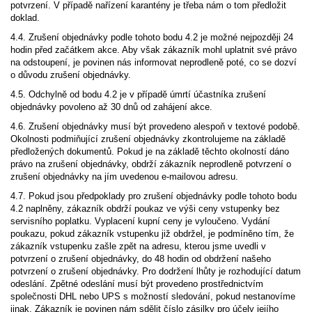
potvrzení. V případě nařízení karantény je třeba nám o tom předložit
doklad.
4.4. Zrušení objednávky podle tohoto bodu 4.2 je možné nejpozději 24
hodin před začátkem akce. Aby však zákazník mohl uplatnit své právo
na odstoupení, je povinen nás informovat neprodleně poté, co se dozví
o důvodu zrušení objednávky.
4.5. Odchylně od bodu 4.2 je v případě úmrtí účastníka zrušení
objednávky povoleno až 30 dnů od zahájení akce.
4.6. Zrušení objednávky musí být provedeno alespoň v textové podobě.
Okolnosti podmiňující zrušení objednávky zkontrolujeme na základě
předložených dokumentů. Pokud je na základě těchto okolností dáno
právo na zrušení objednávky, obdrží zákazník neprodleně potvrzení o
zrušení objednávky na jím uvedenou e-mailovou adresu.
4.7. Pokud jsou předpoklady pro zrušení objednávky podle tohoto bodu
4.2 naplněny, zákazník obdrží poukaz ve výši ceny vstupenky bez
servisního poplatku. Vyplacení kupní ceny je vyloučeno. Vydání
poukazu, pokud zákazník vstupenku již obdržel, je podmíněno tím, že
zákazník vstupenku zašle zpět na adresu, kterou jsme uvedli v
potvrzení o zrušení objednávky, do 48 hodin od obdržení našeho
potvrzení o zrušení objednávky. Pro dodržení lhůty je rozhodující datum
odeslání. Zpětné odeslání musí být provedeno prostřednictvím
společnosti DHL nebo UPS s možností sledování, pokud nestanovíme
jinak. Zákazník je povinen nám sdělit číslo zásilky pro účely jejího