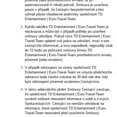
písemně (také prostřednictvím e-mailu, ať již
automatizovaně či nikoli) potvrdí. Smlouva je uzavřena
pouze v případě, že Cestující bezpodmínečně a bez
výhrad přijme všeobecné podmínky společnosti TD
Entertainment | Euro-Travel-Team.
Každá nabídka TD Entertainment | Euro-Travel-Team je
nezávazná a může být v případě potřeby po uzavření
smlouvy odvolána. Pokud chce TD Entertainment | Euro-
Travel-Team uplatnit své právo na odvolání, musí o tom
cestujícího informovat, a sice neprodleně, nejpozději však
do 72 hodin po potvrzení smlouvy firmou TD
Entertainment | Euro-Travel-Team prostřednictvím emailu,
písemně (nebo emailem).
V případě odstoupení ze strany společnosti TD
Entertainment | Euro-Travel-Team ve smyslu předchozího
odstavce bude částka vrácena do 30 dnů ode dne, kdy
bylo odstoupení písemně oznámeno Cestujícímu.
V rámci adekvátního plnění Smlouvy Cestující zaručuje,
že společnosti TD Entertainment | Euro-Travel-Team
oznámil veškeré relevantní informace o sobě a o svých
Spolucestujících. Cestující se nemůže odvolávat na
informace, které společnosti TD Entertainment | Euro-
Travel-Team neoznámil před uzavřením Smlouvy.