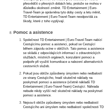
přesvědčit o přesných dobách letu, protože se mohou v
důsledku okolností změnit. TD Entertainment | Euro-
Travel-Team je oprávněna tyto doby cesty a letu měnit,
TD Entertainment | Euro-Travel-Team neodpovídá za
škody, které z toho vyplývají.
Pomoc a asistence
Společnost TD Entertainment | Euro-Travel-Team nabízí
Cestujícímu pomoc a asistenci, pokud se Cestující
během zájezdu octne v obtížích. Tato pomoc a asistence
se skládá z odpovídajících informací o zdravotnických
službách, místních orgánech, konzulární pomoci a
podpoře při využití komunikace a nalezení alternativních
cestovních služeb.
Pokud jsou obtíže způsobeny úmyslem nebo nedbalostí
ze strany Cestujícího, hradí skutečné náklady na
poskytnutí pomoci a asistence (včetně nákladů TD
Entertainment | Euro-Travel-Team) Cestující. Náhrada
nebude nikdy vyšší než skutečné náklady na poskytnutí
pomoci a asistence.
Nejsou-li obtíže způsobeny úmyslem nebo nedbalostí
Cestujícího ani úmyslem nebo nedbalostí společnosti TD