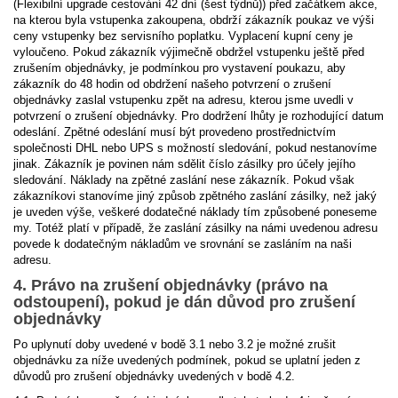
(Flexibilní upgrade cestování 42 dní (šest týdnů)) před začátkem akce,
na kterou byla vstupenka zakoupena, obdrží zákazník poukaz ve výši
ceny vstupenky bez servisního poplatku. Vyplacení kupní ceny je
vyloučeno. Pokud zákazník výjimečně obdržel vstupenku ještě před
zrušením objednávky, je podmínkou pro vystavení poukazu, aby
zákazník do 48 hodin od obdržení našeho potvrzení o zrušení
objednávky zaslal vstupenku zpět na adresu, kterou jsme uvedli v
potvrzení o zrušení objednávky. Pro dodržení lhůty je rozhodující datum
odeslání. Zpětné odeslání musí být provedeno prostřednictvím
společnosti DHL nebo UPS s možností sledování, pokud nestanovíme
jinak. Zákazník je povinen nám sdělit číslo zásilky pro účely jejího
sledování. Náklady na zpětné zaslání nese zákazník. Pokud však
zákazníkovi stanovíme jiný způsob zpětného zaslání zásilky, než jaký
je uveden výše, veškeré dodatečné náklady tím způsobené poneseme
my. Totéž platí v případě, že zaslání zásilky na námi uvedenou adresu
povede k dodatečným nákladům ve srovnání se zasláním na naši
adresu.
4. Právo na zrušení objednávky (právo na
odstoupení), pokud je dán důvod pro zrušení
objednávky
Po uplynutí doby uvedené v bodě 3.1 nebo 3.2 je možné zrušit
objednávku za níže uvedených podmínek, pokud se uplatní jeden z
důvodů pro zrušení objednávky uvedených v bodě 4.2.