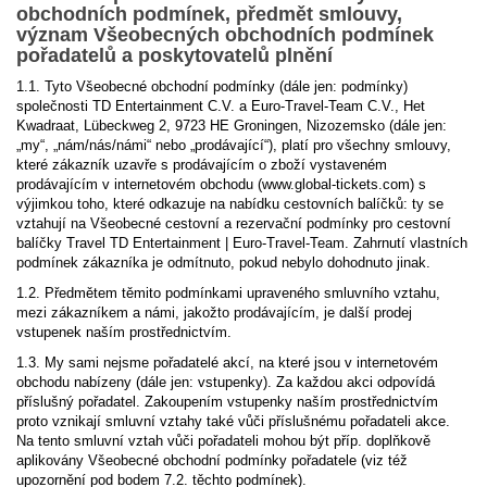
obchodních podmínek, předmět smlouvy,
význam Všeobecných obchodních podmínek
pořadatelů a poskytovatelů plnění
1.1. Tyto Všeobecné obchodní podmínky (dále jen: podmínky)
společnosti TD Entertainment C.V. a Euro-Travel-Team C.V., Het
Kwadraat, Lübeckweg 2, 9723 HE Groningen, Nizozemsko (dále jen:
„my“, „nám/nás/námi“ nebo „prodávající“), platí pro všechny smlouvy,
které zákazník uzavře s prodávajícím o zboží vystaveném
prodávajícím v internetovém obchodu (www.global-tickets.com) s
výjimkou toho, které odkazuje na nabídku cestovních balíčků: ty se
vztahují na Všeobecné cestovní a rezervační podmínky pro cestovní
balíčky Travel TD Entertainment | Euro-Travel-Team. Zahrnutí vlastních
podmínek zákazníka je odmítnuto, pokud nebylo dohodnuto jinak.
1.2. Předmětem těmito podmínkami upraveného smluvního vztahu,
mezi zákazníkem a námi, jakožto prodávajícím, je další prodej
vstupenek naším prostřednictvím.
1.3. My sami nejsme pořadatelé akcí, na které jsou v internetovém
obchodu nabízeny (dále jen: vstupenky). Za každou akci odpovídá
příslušný pořadatel. Zakoupením vstupenky naším prostřednictvím
proto vznikají smluvní vztahy také vůči příslušnému pořadateli akce.
Na tento smluvní vztah vůči pořadateli mohou být příp. doplňkově
aplikovány Všeobecné obchodní podmínky pořadatele (viz též
upozornění pod bodem 7.2. těchto podmínek).