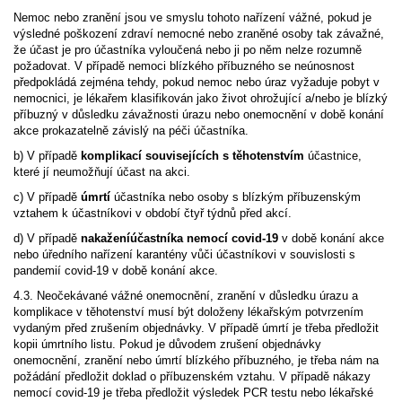
Nemoc nebo zranění jsou ve smyslu tohoto nařízení vážné, pokud je
výsledné poškození zdraví nemocné nebo zraněné osoby tak závažné,
že účast je pro účastníka vyloučená nebo ji po něm nelze rozumně
požadovat. V případě nemoci blízkého příbuzného se neúnosnost
předpokládá zejména tehdy, pokud nemoc nebo úraz vyžaduje pobyt v
nemocnici, je lékařem klasifikován jako život ohrožující a/nebo je blízký
příbuzný v důsledku závažnosti úrazu nebo onemocnění v době konání
akce prokazatelně závislý na péči účastníka.
b) V případě
komplikací souvisejících s těhotenstvím
účastnice,
které jí neumožňují účast na akci.
c) V případě
úmrtí
účastníka nebo osoby s blízkým příbuzenským
vztahem k účastníkovi v období čtyř týdnů před akcí.
d) V případě
nakaženíúčastníka nemocí covid-19
v době konání akce
nebo úředního nařízení karantény vůči účastníkovi v souvislosti s
pandemií covid-19 v době konání akce.
4.3. Neočekávané vážné onemocnění, zranění v důsledku úrazu a
komplikace v těhotenství musí být doloženy lékařským potvrzením
vydaným před zrušením objednávky. V případě úmrtí je třeba předložit
kopii úmrtního listu. Pokud je důvodem zrušení objednávky
onemocnění, zranění nebo úmrtí blízkého příbuzného, je třeba nám na
požádání předložit doklad o příbuzenském vztahu. V případě nákazy
nemocí covid-19 je třeba předložit výsledek PCR testu nebo lékařské