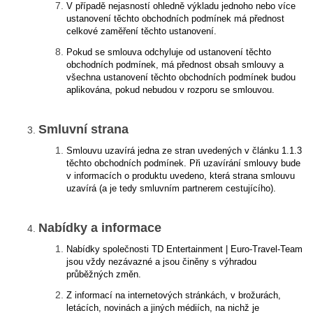
V případě nejasností ohledně výkladu jednoho nebo více
ustanovení těchto obchodních podmínek má přednost
celkové zaměření těchto ustanovení.
Pokud se smlouva odchyluje od ustanovení těchto
obchodních podmínek, má přednost obsah smlouvy a
všechna ustanovení těchto obchodních podmínek budou
aplikována, pokud nebudou v rozporu se smlouvou.
Smluvní strana
Smlouvu uzavírá jedna ze stran uvedených v článku 1.1.3
těchto obchodních podmínek. Při uzavírání smlouvy bude
v informacích o produktu uvedeno, která strana smlouvu
uzavírá (a je tedy smluvním partnerem cestujícího).
Nabídky a informace
Nabídky společnosti TD Entertainment | Euro-Travel-Team
jsou vždy nezávazné a jsou činěny s výhradou
průběžných změn.
Z informací na internetových stránkách, v brožurách,
letácích, novinách a jiných médiích, na nichž je