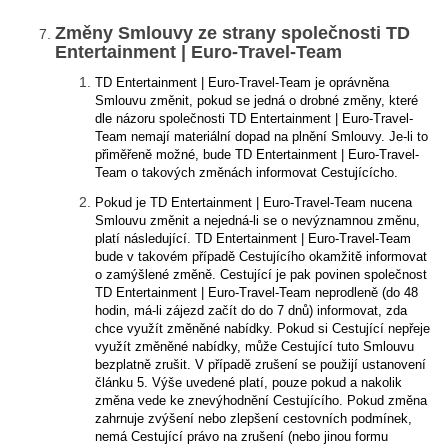
Změny Smlouvy ze strany společnosti TD
Entertainment | Euro-Travel-Team
TD Entertainment | Euro-Travel-Team je oprávněna
Smlouvu změnit, pokud se jedná o drobné změny, které
dle názoru společnosti TD Entertainment | Euro-Travel-
Team nemají materiální dopad na plnění Smlouvy. Je-li to
přiměřeně možné, bude TD Entertainment | Euro-Travel-
Team o takových změnách informovat Cestujícícho.
Pokud je TD Entertainment | Euro-Travel-Team nucena
Smlouvu změnit a nejedná-li se o nevýznamnou změnu,
platí následující. TD Entertainment | Euro-Travel-Team
bude v takovém případě Cestujícího okamžitě informovat
o zamýšlené změně. Cestující je pak povinen společnost
TD Entertainment | Euro-Travel-Team neprodleně (do 48
hodin, má-li zájezd začít do do 7 dnů) informovat, zda
chce využít změněné nabídky. Pokud si Cestující nepřeje
využít změněné nabídky, může Cestující tuto Smlouvu
bezplatně zrušit. V případě zrušení se použijí ustanovení
článku 5. Výše uvedené platí, pouze pokud a nakolik
změna vede ke znevýhodnění Cestujícího. Pokud změna
zahrnuje zvýšení nebo zlepšení cestovních podmínek,
nemá Cestující právo na zrušení (nebo jinou formu