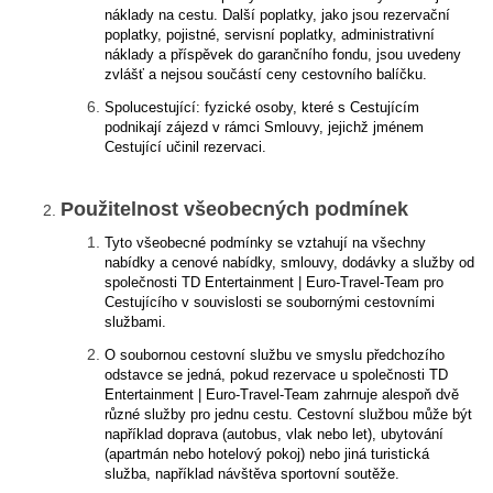
náklady na cestu. Další poplatky, jako jsou rezervační
poplatky, pojistné, servisní poplatky, administrativní
náklady a příspěvek do garančního fondu, jsou uvedeny
zvlášť a nejsou součástí ceny cestovního balíčku.
Spolucestující: fyzické osoby, které s Cestujícím
podnikají zájezd v rámci Smlouvy, jejichž jménem
Cestující učinil rezervaci.
Použitelnost všeobecných podmínek
Tyto všeobecné podmínky se vztahují na všechny
nabídky a cenové nabídky, smlouvy, dodávky a služby od
společnosti TD Entertainment | Euro-Travel-Team pro
Cestujícího v souvislosti se soubornými cestovními
službami.
O soubornou cestovní službu ve smyslu předchozího
odstavce se jedná, pokud rezervace u společnosti TD
Entertainment | Euro-Travel-Team zahrnuje alespoň dvě
různé služby pro jednu cestu. Cestovní službou může být
například doprava (autobus, vlak nebo let), ubytování
(apartmán nebo hotelový pokoj) nebo jiná turistická
služba, například návštěva sportovní soutěže.