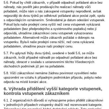
5.6. Pokud by chtěl zákazník, v případě odpadnutí pořádané akce bez
náhrady, nás pověřit jako prodávajícího realizací náhrady vůči
pořadateli, může nám u nás zakoupené vstupenky neprodleně, avšak
nejpozději do dvou týdnů po odřeknutí pořádané akce poslat zpět, spolu
s odpovídajícím oznámením. Směrodatné je datum odeslání vstupenek.
Pokud byla naše prodejní cena vyšší než cena vstupenek vykázaná
pořadatelem (bez předprodejního a systémového poplatku) nebo jí
odpovídá, uhradíme zákazníkovi cenu vstupenek vykazovanou
pořadatelem. Alternativně může zákazník požádat o dobropis na
vstupenku. Byla-li naše prodejní cena nižší, než cena vykázaná
pořadatelem, uhradíme pouze naši prodejní cenu.
5.7. Po uplynutí lhůty dvou týdnů, uvedené v bodě 5.6, se může
zákazník, kvůli případné náhradě po odpadnutí pořádané akce bez
náhrady, obracet v souladu s ustanoveními těchto Všeobecných
obchodních podmínek již jen na pořadatele.
5.8. Vůči zákazníkovi nemáme žádnou povinnost vysvětlení nebo
upozornění ve vztahu k případným podmínkám příjezdu, pobytu nebo
odjezdu na místě konání akce.
6. Výhrada přidělení vyšší kategorie vstupenek,
kontrola vstupenek zákazníkem
6.1. Z organizačních důvodů si vyhrazujeme právo přidělit zákazníkovi
v jednotlivých případech vstupenky dražší než rezervované kategorie.