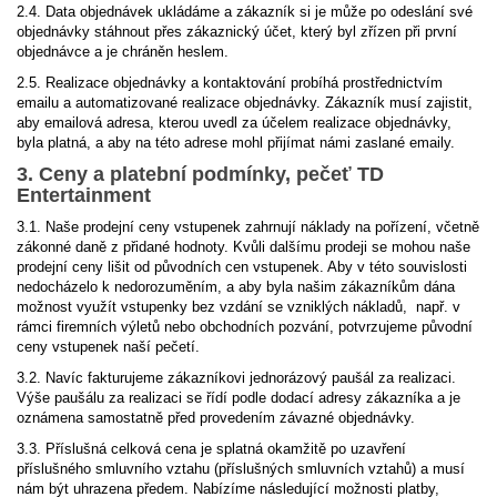
2.4. Data objednávek ukládáme a zákazník si je může po odeslání své
objednávky stáhnout přes zákaznický účet, který byl zřízen při první
objednávce a je chráněn heslem.
2.5. Realizace objednávky a kontaktování probíhá prostřednictvím
emailu a automatizované realizace objednávky. Zákazník musí zajistit,
aby emailová adresa, kterou uvedl za účelem realizace objednávky,
byla platná, a aby na této adrese mohl přijímat námi zaslané emaily.
3. Ceny a platební podmínky, pečeť TD
Entertainment
3.1. Naše prodejní ceny vstupenek zahrnují náklady na pořízení, včetně
zákonné daně z přidané hodnoty. Kvůli dalšímu prodeji se mohou naše
prodejní ceny lišit od původních cen vstupenek. Aby v této souvislosti
nedocházelo k nedorozuměním, a aby byla našim zákazníkům dána
možnost využít vstupenky bez vzdání se vzniklých nákladů, např. v
rámci firemních výletů nebo obchodních pozvání, potvrzujeme původní
ceny vstupenek naší pečetí.
3.2. Navíc fakturujeme zákazníkovi jednorázový paušál za realizaci.
Výše paušálu za realizaci se řídí podle dodací adresy zákazníka a je
oznámena samostatně před provedením závazné objednávky.
3.3. Příslušná celková cena je splatná okamžitě po uzavření
příslušného smluvního vztahu (příslušných smluvních vztahů) a musí
nám být uhrazena předem. Nabízíme následující možnosti platby,