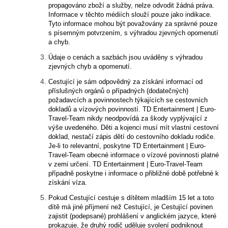
propagováno zboží a služby, nelze odvodit žádná práva.
Informace v těchto médiích slouží pouze jako indikace.
Tyto informace mohou být považovány za správné pouze
s písemným potvrzením, s výhradou zjevných opomenutí
a chyb.
Údaje o cenách a sazbách jsou uváděny s výhradou
zjevných chyb a opomenutí.
Cestující je sám odpovědný za získání informací od
příslušných orgánů o případných (dodatečných)
požadavcích a povinnostech týkajících se cestovních
dokladů a vízových povinností. TD Entertainment | Euro-
Travel-Team nikdy neodpovídá za škody vyplývající z
výše uvedeného. Děti a kojenci musí mít vlastní cestovní
doklad, nestačí zápis dětí do cestovního dokladu rodiče.
Je-li to relevantní, poskytne TD Entertainment | Euro-
Travel-Team obecné informace o vízové povinnosti platné
v zemi určení. TD Entertainment | Euro-Travel-Team
případně poskytne i informace o přibližné době potřebné k
získání víza.
Pokud Cestující cestuje s dítětem mladším 15 let a toto
dítě má jiné příjmení než Cestující, je Cestující povinen
zajistit (podepsané) prohlášení v anglickém jazyce, které
prokazuje, že druhý rodič uděluje svolení podniknout