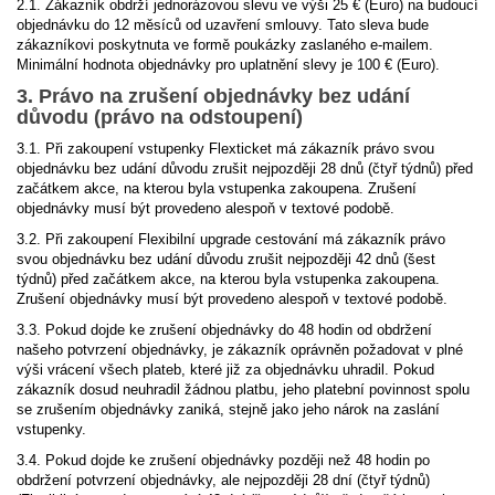
2.1. Zákazník obdrží jednorázovou slevu ve výši 25 € (Euro) na budoucí
objednávku do 12 měsíců od uzavření smlouvy. Tato sleva bude
zákazníkovi poskytnuta ve formě poukázky zaslaného e-mailem.
Minimální hodnota objednávky pro uplatnění slevy je 100 € (Euro).
3. Právo na zrušení objednávky bez udání
důvodu (právo na odstoupení)
3.1. Při zakoupení vstupenky Flexticket má zákazník právo svou
objednávku bez udání důvodu zrušit nejpozději 28 dnů (čtyř týdnů) před
začátkem akce, na kterou byla vstupenka zakoupena. Zrušení
objednávky musí být provedeno alespoň v textové podobě.
3.2. Při zakoupení Flexibilní upgrade cestování má zákazník právo
svou objednávku bez udání důvodu zrušit nejpozději 42 dnů (šest
týdnů) před začátkem akce, na kterou byla vstupenka zakoupena.
Zrušení objednávky musí být provedeno alespoň v textové podobě.
3.3. Pokud dojde ke zrušení objednávky do 48 hodin od obdržení
našeho potvrzení objednávky, je zákazník oprávněn požadovat v plné
výši vrácení všech plateb, které již za objednávku uhradil. Pokud
zákazník dosud neuhradil žádnou platbu, jeho platební povinnost spolu
se zrušením objednávky zaniká, stejně jako jeho nárok na zaslání
vstupenky.
3.4. Pokud dojde ke zrušení objednávky později než 48 hodin po
obdržení potvrzení objednávky, ale nejpozději 28 dní (čtyř týdnů)