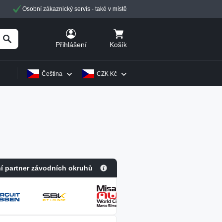
Osobní zákaznický servis - také v místě
Košík
Přihlášení
Čeština
CZK Kč
ní partner závodních okruhů