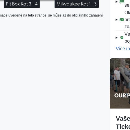
se
Ok
rmace uvedené na této stránce, se může až do oficiálního zahájení
pr
zd
Vs
po
Více i
Vaše
Tick