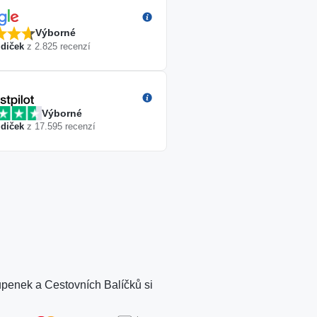
Výborné
diček
z
2.825
recenzí
Výborné
diček
z
17.595
recenzí
tupenek a Cestovních Balíčků si