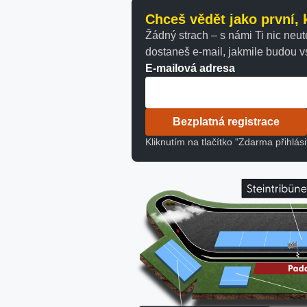
Chceš vědět jako první,
Žádný strach – s námi Ti nic neut
dostaneš e-mail, jakmile budou 
E-mailová adresa
Bezplatná registrace
Kliknutím na tlačítko "Zdarma přihlás