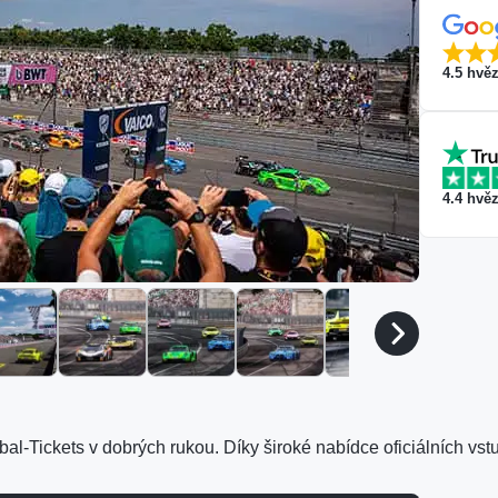
4.5
hvěz
4.4
hvěz
bal-Tickets v dobrých rukou. Díky široké nabídce oficiálních vs