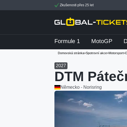
Zkušenosti přes 25 let
Formule 1
MotoGP
Domovská stránka
»
Spotrovní akce
»
Motorsport
»
2027
DTM Páteč
Německo - Norisring