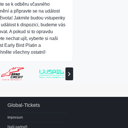
ste se k odběru včasného
nění a připravte se na událost
života! Jakmile budou vstupenky
o událost k dispozici, budeme vás
ovat. A pokud si to opravdu
e nechat ujít, vyberte si naši
t Early Bird Platin a
hněte všechny ostatní!
Zobrazit
následujícího
partnera
Global-Tickets
Impresum
Naši partneři