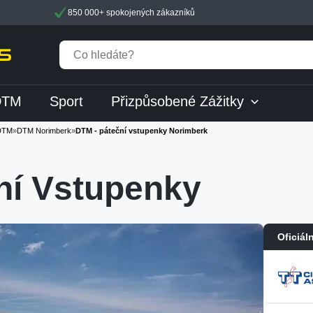
850 000+ spokojených zákazníků
DTM
Sport
Přizpůsobené Zážitky
DTM
»
DTM Norimberk
»
DTM - páteční vstupenky Norimberk
ní Vstupenky
Oficiál