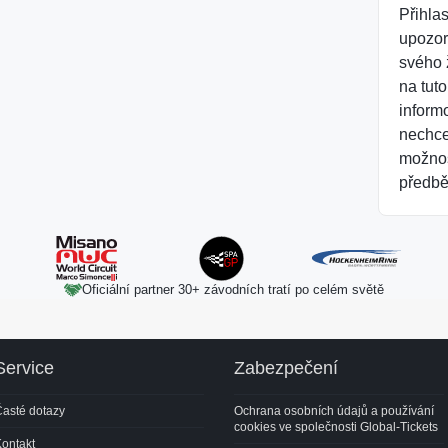
Přihla
upozor
svého 
na tut
inform
nechcet
možnos
předbě
Oficiální partner 30+ závodních tratí po celém světě
Service
Zabezpečení
asté dotazy
Ochrana osobních údajů a používání
cookies ve společnosti Global-Tickets
ontakt