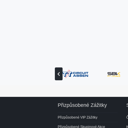
Zobrazit
předchozího
partnera
Přizpůsobené Zážitky
Přizpůsobené VIP Zážitky
Č
Přizpůsobené Skupinové Akce
K