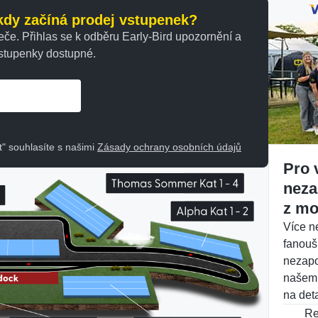
 kdy začíná prodej vstupenek?
eče. Přihlas se k odběru Early-Bird upozornění a
vstupenky dostupné.
it" souhlasíte s našimi
Zásady ochrany osobních údajů
Pro 
neza
z mo
Více n
fanouš
nezapo
našem
na deta
Re