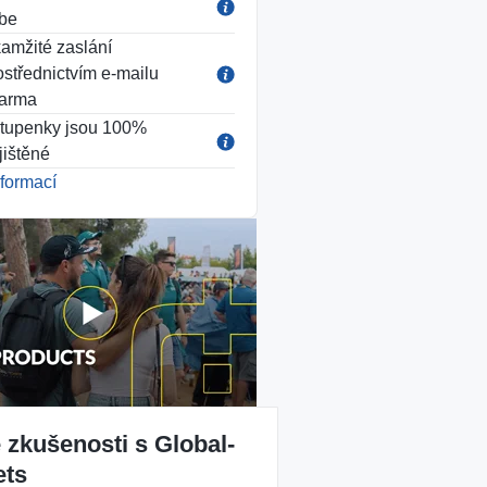
be
amžité zaslání
ostřednictvím e-mailu
arma
tupenky jsou 100%
jištěné
nformací
 zkušenosti s Global-
ets