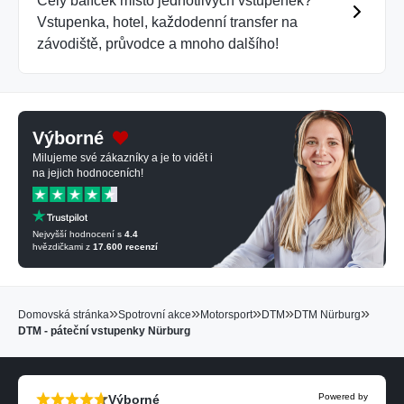
Celý balíček místo jednotlivých vstupenek?
Vstupenka, hotel, každodenní transfer na
závodiště, průvodce a mnoho dalšího!
Výborné
Milujeme své zákazníky a je to vidět i
na jejich hodnoceních!
Nejvyšší hodnocení s
4.4
hvězdičkami z
17.600
recenzí
»
»
»
»
»
Domovská stránka
Spotrovní akce
Motorsport
DTM
DTM Nürburg
DTM - páteční vstupenky Nürburg
Powered by
Výborné