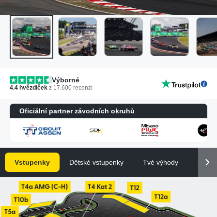
Výborné
4.4
hvězdiček
z
17.600
recenzí
Oficiální partner závodních okruhů
Vstupenky
Dětské vstupenky
Tvé výhody
Časté