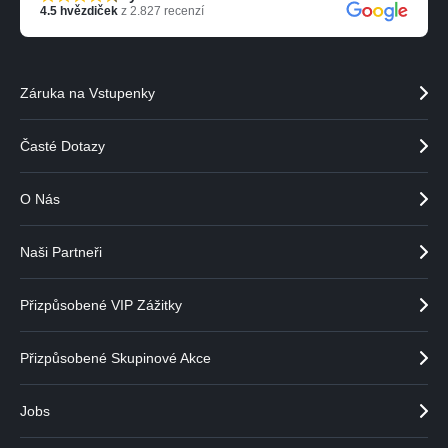
4.5
hvězdiček
z
2.827
recenzí
Záruka na Vstupenky
Časté Dotazy
O Nás
Naši Partneři
Přizpůsobené VIP Zážitky
Přizpůsobené Skupinové Akce
Jobs