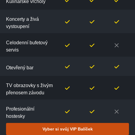
Kulinářské vrcholy
Koncerty a živá
vystoupení
Celodenní bufetový
servis
Otevřený bar
TV obrazovky s živým
přenosem závodu
Profesionální
hostesky
Vyber si svůj VIP Balíček