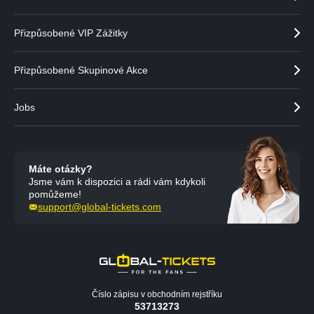
e
t
r
n
a
e
Přizpůsobené VIP Zážitky
r
a
Přizpůsobené Skupinové Akce
Jobs
Máte otázky?
Jsme vám k dispozici a rádi vám kdykoli
pomůžeme!
support@global-tickets.com
Číslo zápisu v obchodním rejstříku
53713273