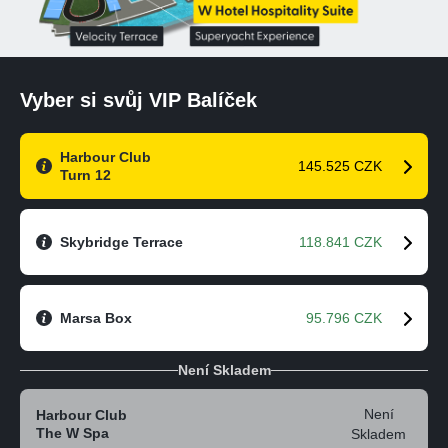
Vyber si svůj VIP Balíček
Harbour Club
145.525 CZK
Turn 12
Skybridge Terrace
118.841 CZK
Marsa Box
95.796 CZK
Není Skladem
Není
Harbour Club
The W Spa
Skladem