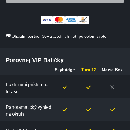
Oficiální partner 30+ závodních tratí po celém světě
Porovnej VIP Balíčky
Skybridge
Turn 12
Marsa Box
Porovnej
VIP
Exkluzivní přístup na
Balíčky
terasu
Panoramatický výhled
na okruh