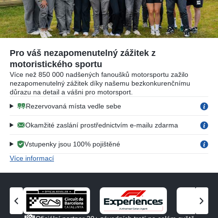
Pro váš nezapomenutelný zážitek z
motoristického sportu
Více než 850 000 nadšených fanoušků motorsportu zažilo
nezapomenutelný zážitek díky našemu bezkonkurenčnímu
důrazu na detail a vášni pro motorsport.
Rezervovaná místa vedle sebe
Okamžité zaslání prostřednictvím e-mailu zdarma
Vstupenky jsou 100% pojištěné
Více informací
Z
Z
o
o