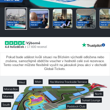
Harbour Club
Harbour Club
Harbour Club
Harbour Club
Harbour Clu
Turn 12
Turn 12
Turn 12
Turn 12
Turn 12
Výborné
4.4
hvězdiček
z
17.600
recenzí
Pokud bude událost kvůli situaci na Blízkém východě odložena nebo
zrušena, samozřejmě obdržíte voucher v hodnotě celé své rezervace.
Tento voucher můžete flexibilně využít na jakoukoli jinou akci v obchodě
Global-Tickets.