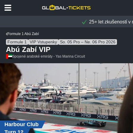
25+ let zkušeností v motorsportu
Formule 1 Abú Zabí
Formule 1
VIP Vstupenky
So. 05 Pro – Ne. 06 Pro 2026
Abú Zabí VIP
Spojené arabské emiráty - Yas Marina Circuit
Harbour Club
Turn 12