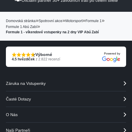
Oficiální partner 30+ závodních tratí po celém světě
b
b
r
r
a
a
»
»
»
»
Domovská stránka
Spotrovní akce
Motorsport
Formule 1
z
z
»
Formule 1 Abú Zabí
i
i
Formule 1 - víkendové vstupenky na 2 dny VIP Abú Zabí
t
t
p
n
ř
á
e
s
Powered by
Výborné
d
l
4.5
hvězdiček
z
2.822
recenzí
c
e
h
d
o
u
z
j
Záruka na Vstupenky
í
í
h
c
o
í
Časté Dotazy
p
h
a
o
O Nás
r
p
t
a
n
r
Naši Partneři