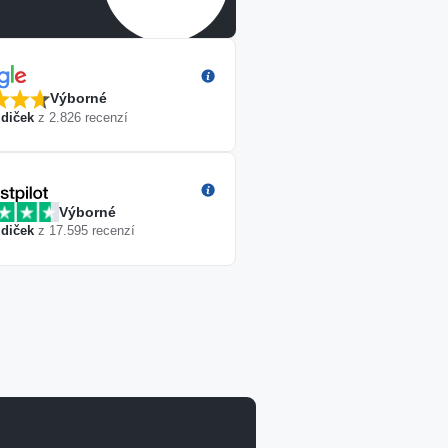
Výborné
diček
z
2.826
recenzí
Výborné
diček
z
17.595
recenzí