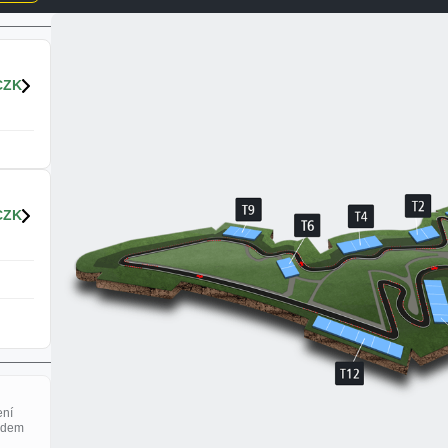
CZK
CZK
ení
adem