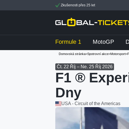
Zkušenosti přes 25 let
Formule 1
MotoGP
Domovská stránka
»
Spotrovní akce
»
Motorsport
»
F
Čt. 22 Říj – Ne. 25 Říj 2026
F1 ® Exper
Dny
USA - Circuit of the Americas