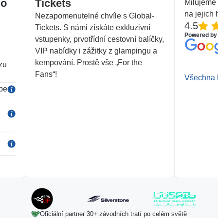
ho
Tickets
Milujeme s
na jejich
Nezapomenutelné chvíle s Global-
4.5
Tickets. S námi získáte exkluzivní
Powered by
vstupenky, prvotřídní cestovní balíčky,
VIP nabídky i zážitky z glampingu a
kempování. Prostě vše „For the
zu
Fans“!
Všechna 
be
Oficiální partner 30+ závodních tratí po celém světě