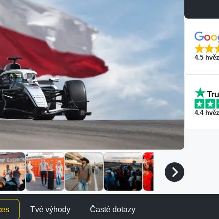
4.5
hvěz
4.4
hvěz
ces
Tvé výhody
Časté dotazy