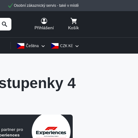
Osobní zákaznický servis - také v místě
Košík
Přihlášení
Čeština
CZK Kč
stupenky 4
í partner pro
periences