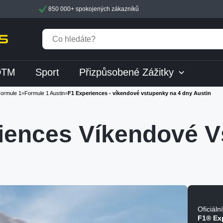
850 000+ spokojených zákazníků
DTM
Sport
Přizpůsobené Zážitky
ormule 1
»
Formule 1 Austin
»
F1 Experiences - víkendové vstupenky na 4 dny Austin
iences Víkendové V
Oficiáln
F1® Ex