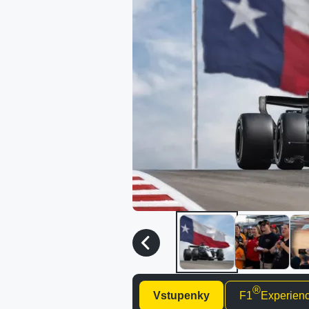
®
Vstupenky
F1
Experien