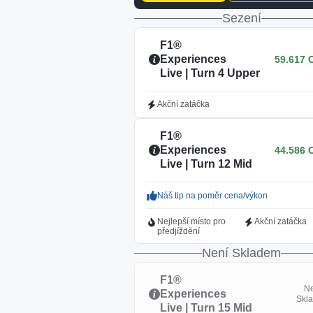
Sezení
F1®
Experiences
59.617 
Live | Turn 4 Upper
Akční zatáčka
F1®
Experiences
44.586 
Live | Turn 12 Mid
Náš tip na poměr cena/výkon
Nejlepší místo pro
Akční zatáčka
předjíždění
Není Skladem
F1®
N
Experiences
Skl
Live | Turn 15 Mid