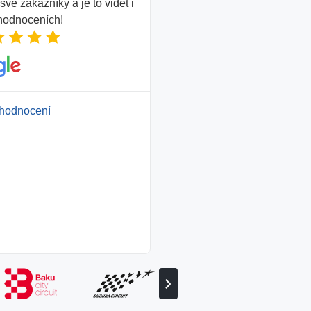
vé zákazníky a je to vidět i
 hodnoceních!
hodnocení
Zobrazit
následujícího
partnera