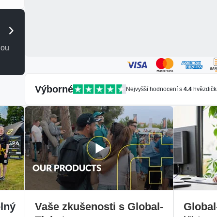
u
dou
Výborné
Nejvyšší hodnocení s
4.4
hvězdičk
lný
Vaše zkušenosti s Global-
Global