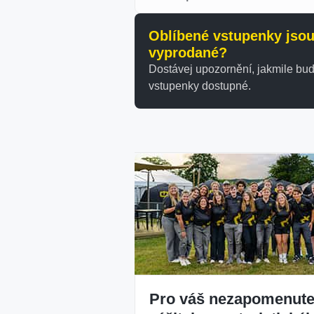
Oblíbené vstupenky jso
vyprodané?
Dostávej upozornění, jakmile bu
vstupenky dostupné.
Pro váš nezapomenute