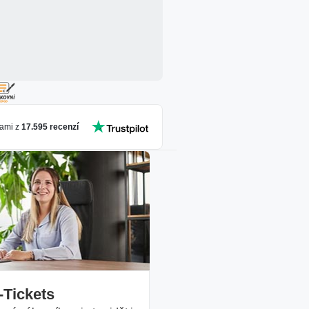
ami z
17.595
recenzí
-Tickets