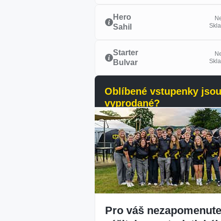
Hero
N
Skl
Sahil
Starter
N
Skl
Bulvar
Oblíbené vstupenky jso
vyprodané?
Dostávej upozornění, jakmile bu
vstupenky dostupné.
Pro váš nezapomenute