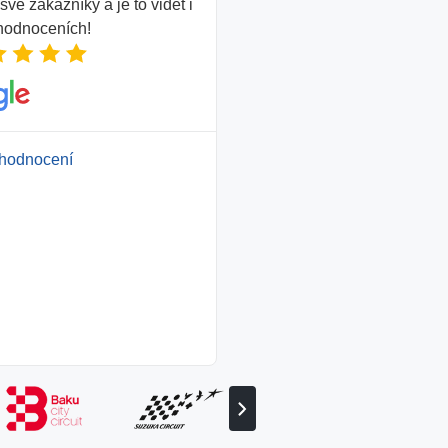
vé zákazníky a je to vidět i
 hodnoceních!
hodnocení
Zobrazit
následujícího
partnera