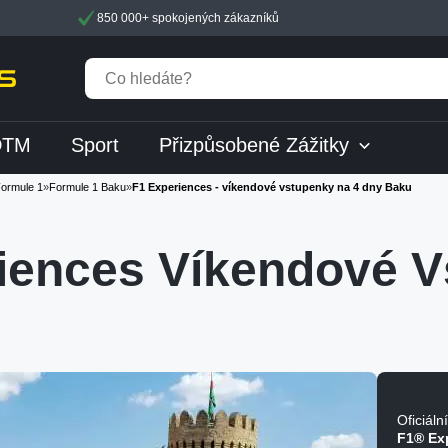
850 000+ spokojených zákazníků
DTM
Sport
Přizpůsobené Zážitky
ormule 1
»
Formule 1 Baku
»
F1 Experiences - víkendové vstupenky na 4 dny Baku
iences Víkendové V
Oficiáln
F1® Ex