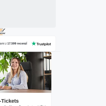
ami z
17.599
recenzí
-Tickets