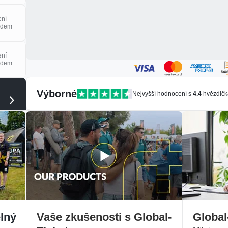
ení
adem
ení
adem
Výborné
u
Nejvyšší hodnocení s
4.4
hvězdičk
dou
lný
Vaše zkušenosti s Global-
Global