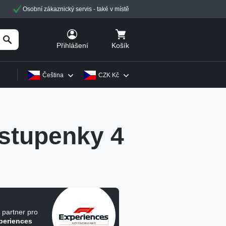
Osobní zákaznický servis - také v místě
Košík
Přihlášení
Čeština
CZK Kč
stupenky 4
í partner pro
periences