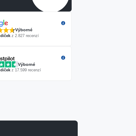
Výborné
diček
z
2.827
recenzí
Výborné
diček
z
17.599
recenzí