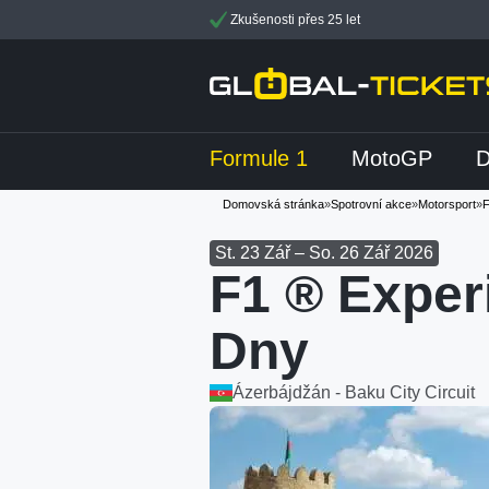
Zkušenosti přes 25 let
Formule 1
MotoGP
Domovská stránka
»
Spotrovní akce
»
Motorsport
»
F
St. 23 Zář – So. 26 Zář 2026
F1 ® Exper
Dny
Ázerbájdžán - Baku City Circuit