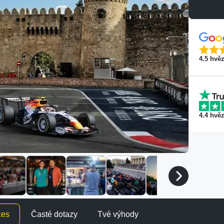
4.5
hvěz
4.4
hvěz
ces
Časté dotazy
Tvé výhody