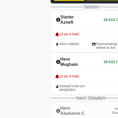
Sezení
Starter
29.815 
Azneft
Už jen 8 lístků
Akční zatáčka
Panoramatický
výhled na trať
Hero
39.033 
Mugham
Už jen 9 lístků
Nejlepší místo pro
předjíždění
Není Skladem
Hero
N
Skl
Absheron C