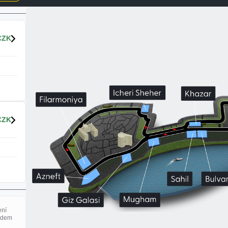
CZK
CZK
ení
adem