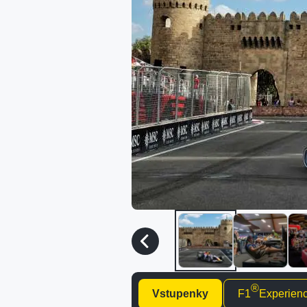
®
Vstupenky
F1
Experien