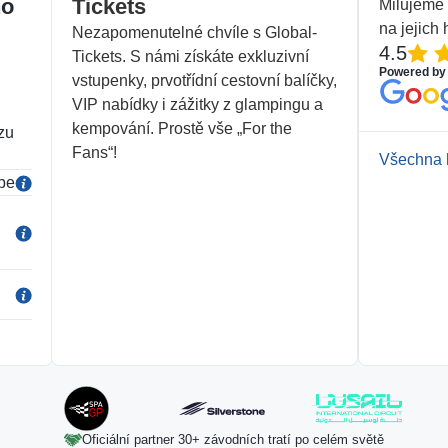
ho
Tickets
Milujeme s
na jejich
Nezapomenutelné chvíle s Global-
4.5
Tickets. S námi získáte exkluzivní
Powered by
vstupenky, prvotřídní cestovní balíčky,
VIP nabídky i zážitky z glampingu a
kempování. Prostě vše „For the
zu
Fans“!
Všechna 
be
Oficiální partner 30+ závodních tratí po celém světě