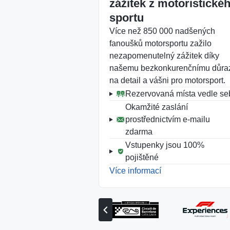
zážitek z motoristické
sportu
Více než 850 000 nadšených
fanoušků motorsportu zažilo
nezapomenutelný zážitek díky
našemu bezkonkurenčnímu důra
na detail a vášni pro motorsport.
Rezervovaná místa vedle se
Okamžité zaslání
prostřednictvím e-mailu
zdarma
Vstupenky jsou 100%
pojištěné
Více informací
Zobrazit
předchozího
partnera