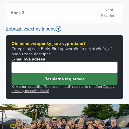
Není
Apex 2
Skladem
Zobrazit všechny tribuny
Oblíbené vstupenky jsou vyprodané?
Zaregistruj se k Early-Bird upozornění a dej si vědět, až
budou zase dostupné.
E-mailová adresa
Bezplatná registrace
Kliknutím na tlačítko "Zdarma přihlásit" souhlasíte s našimi
Zásady
ochrany osobních údajů