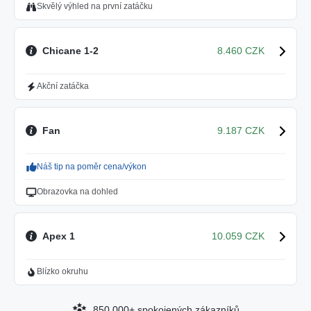
Skvělý výhled na první zatáčku
Chicane 1-2
8.460 CZK
Akční zatáčka
Fan
9.187 CZK
Náš tip na poměr cena/výkon
Obrazovka na dohled
Apex 1
10.059 CZK
Blízko okruhu
850.000+ spokojených zákazníků