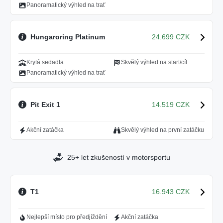
Panoramatický výhled na trať
Hungaroring Platinum
24.699 CZK
Krytá sedadla
Skvělý výhled na start/cíl
Panoramatický výhled na trať
Pit Exit 1
14.519 CZK
Akční zatáčka
Skvělý výhled na první zatáčku
25+ let zkušeností v motorsportu
T1
16.943 CZK
Nejlepší místo pro předjíždění
Akční zatáčka