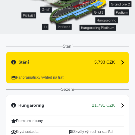
Stání
Stání
5.793 CZK
Panoramatický výhled na trať
Sezení
Hungaroring
21.791 CZK
Premium tribuny
Krytá sedadla
Skvělý výhled na start/cíl