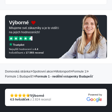
Výborné
Milujeme své zákazníky a je to vidět i
na jejich hodnoceních!
Nejvyšší hodnocení s
4.4
hvězdičkami z
17.593
recenzí
»
»
»
»
Domovská stránka
Spotrovní akce
Motorsport
Formule 1
»
Formule 1 Budapešť
Formule 1 - nedělní vstupenky Budapešť
Powered by
Výborné
4.5
hvězdiček
z
2.824
recenzí