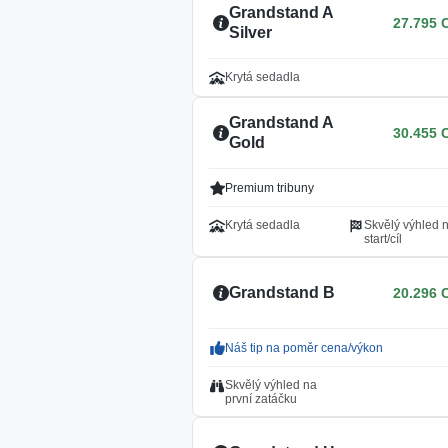
Grandstand A
27.795 
Silver
Krytá sedadla
Grandstand A
30.455 
Gold
Premium tribuny
Krytá sedadla
Skvělý výhled 
start/cíl
Grandstand B
20.296 
Náš tip na poměr cena/výkon
Skvělý výhled na
první zatáčku