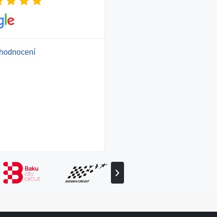
hodnocení
Zobrazit
následujícího
partnera