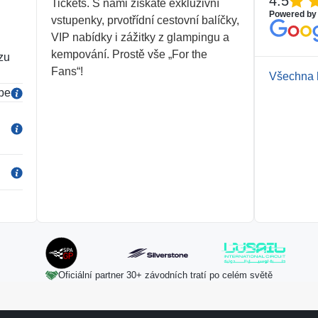
4.5
Tickets. S námi získáte exkluzivní
dou
Powered by
vstupenky, prvotřídní cestovní balíčky,
VIP nabídky i zážitky z glampingu a
kempování. Prostě vše „For the
zu
Fans“!
Všechna 
be
Oficiální partner 30+ závodních tratí po celém světě