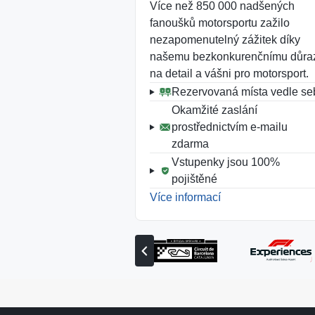
Více než 850 000 nadšených
Dostávej upozornění, jakmile bu
fanoušků motorsportu zažilo
vstupenky dostupné.
nezapomenutelný zážitek díky
našemu bezkonkurenčnímu důra
na detail a vášni pro motorsport.
Rezervovaná místa vedle se
Okamžité zaslání
prostřednictvím e-mailu
zdarma
Vstupenky jsou 100%
pojištěné
Více informací
Zobrazit
předchozího
partnera