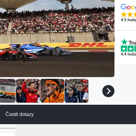
4.5
hvěz
4.4
hvěz
Časté dotazy