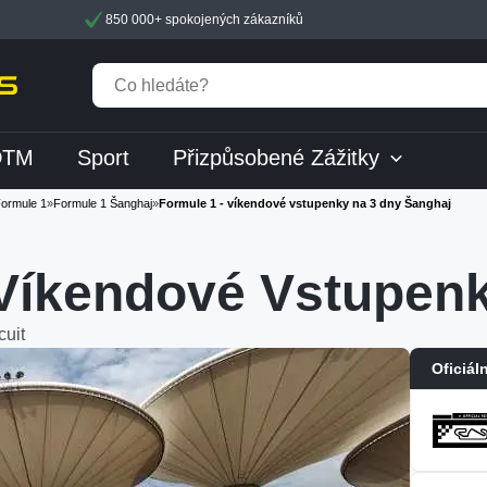
850 000+ spokojených zákazníků
DTM
Sport
Přizpůsobené Zážitky
ormule 1
»
Formule 1 Šanghaj
»
Formule 1 - víkendové vstupenky na 3 dny Šanghaj
Víkendové Vstupen
cuit
Oficiál