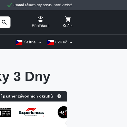
Osobní zákaznický servis - také v místě
Košík
Přihlášení
Čeština
CZK Kč
ky 3 Dny
ní partner závodních okruhů