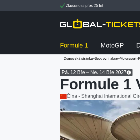
Zkušenosti přes 25 let
Formule 1
MotoGP
Domovská stránka
»
Spotrovní akce
»
Motorsport
»
F
Pá. 12 Bře – Ne. 14 Bře 2027
Formule 1 
Čína - Shanghai International Cir