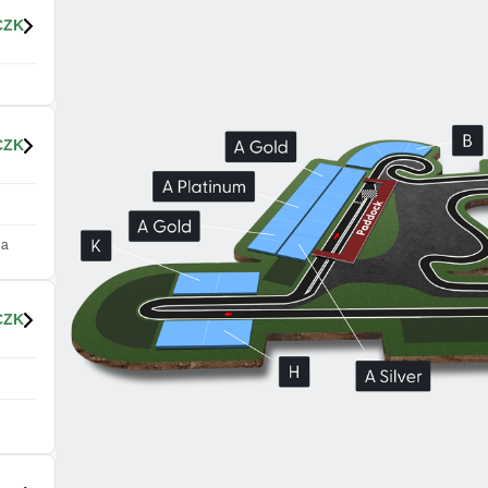
CZK
CZK
na
CZK