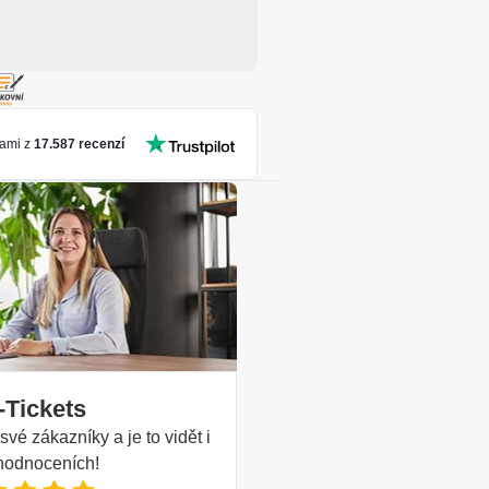
ami z
17.587
recenzí
-Tickets
vé zákazníky a je to vidět i
 hodnoceních!