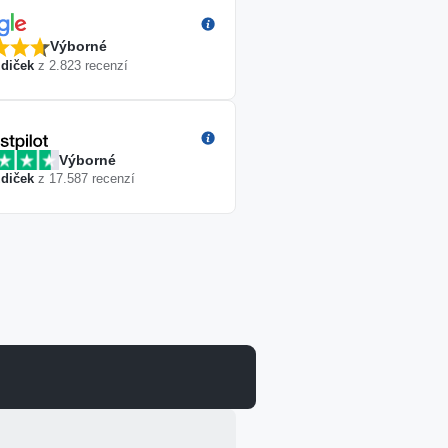
Výborné
diček
z
2.823
recenzí
Výborné
diček
z
17.587
recenzí