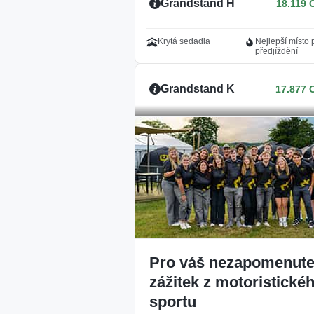
Grandstand H
18.119 
Krytá sedadla
Nejlepší místo 
předjíždění
Grandstand K
17.877 
Krytá sedadla
Nejlepší místo 
předjíždění
Není Skladem
N
General Admission
Skl
Grandstand A
N
Skl
Platinum
Pro váš nezapomenute
zážitek z motoristické
Oblíbené vstupenky jso
sportu
vyprodané?