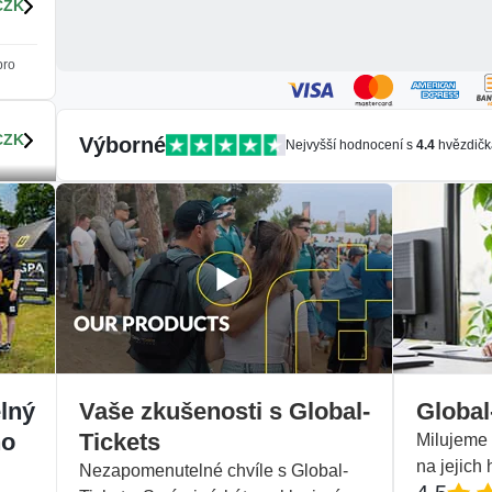
CZK
pro
CZK
Výborné
Nejvyšší hodnocení s
4.4
hvězdičk
pro
ení
adem
ení
adem
lný
Vaše zkušenosti s Global-
Global
ho
Tickets
Milujeme s
u
na jejich
Nezapomenutelné chvíle s Global-