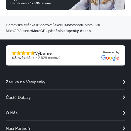
hvězdičkami z
17.595
recenzí
»
»
»
»
Domovská stránka
Spotrovní akce
Motorsport
MotoGP
»
MotoGP Assen
MotoGP - páteční vstupenky Assen
Powered by
Výborné
4.5
hvězdiček
z
2.829
recenzí
Záruka na Vstupenky
Časté Dotazy
O Nás
Naši Partneři