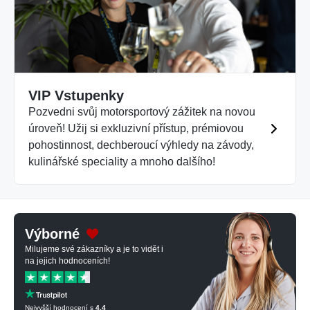
VIP Vstupenky
Pozvedni svůj motorsportový zážitek na novou
úroveň! Užij si exkluzivní přístup, prémiovou
pohostinnost, dechberoucí výhledy na závody,
kulinářské speciality a mnoho dalšího!
Výborné
Milujeme své zákazníky a je to vidět i
na jejich hodnoceních!
Nejvyšší hodnocení s
4.4