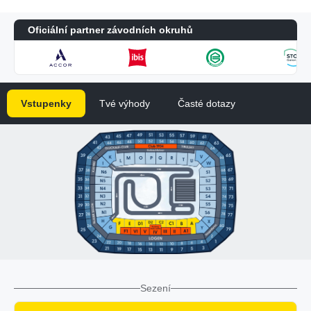
Oficiální partner závodních okruhů
Vstupenky
Tvé výhody
Časté dotazy
Sezení