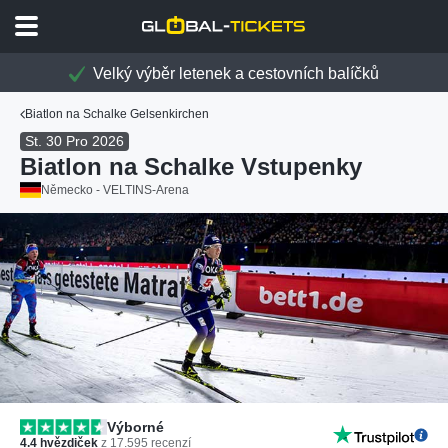
Velký výběr letenek a cestovních balíčků
Biatlon na Schalke Gelsenkirchen
St. 30 Pro 2026
Biatlon na Schalke Vstupenky
Německo - VELTINS-Arena
Výborné
4.4
hvězdiček
z
17.595
recenzí