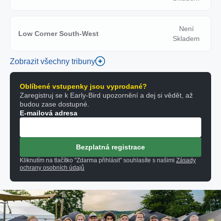
Není
Low Corner South-West
Skladem
Zobrazit všechny tribuny
Oblíbené vstupenky jsou vyprodané?
Zaregistruj se k Early-Bird upozornění a dej si vědět, až
budou zase dostupné.
E-mailová adresa
Bezplatná registrace
Kliknutím na tlačítko "Zdarma přihlásit" souhlasíte s našimi
Zásady
ochrany osobních údajů