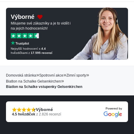
Výborné
Milujeme své zákazníky a je to vidět i
na jejich hodnoceních!
Nejvyšší hodnocení s
4.4
hvězdičkami z
17.595
recenzí
»
»
»
Domovská stránka
Spotrovní akce
Zimní sporty
»
Biatlon na Schalke Gelsenkirchen
Biatlon na Schalke vstupenky Gelsenkirchen
Powered by
Výborné
4.5
hvězdiček
z
2.826
recenzí