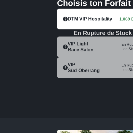
Choisis ton Forfait
DTM VIP Hospitality
1.069 
En Rupture de Stock
VIP Light
En Rup
de St
Race Salon
VIP
En Rup
de St
Süd-Oberrang