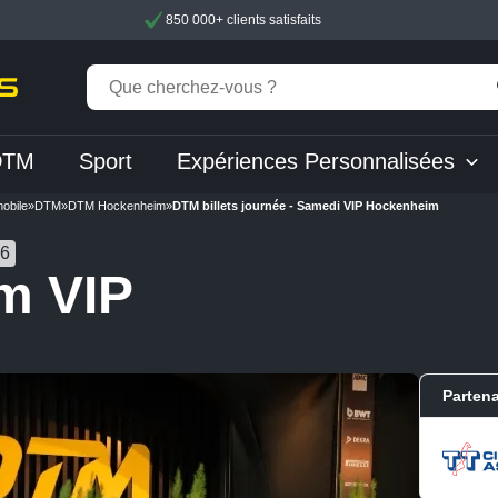
850 000+ clients satisfaits
DTM
Sport
Expériences Personnalisées
obile
»
DTM
»
DTM Hockenheim
»
DTM billets journée - Samedi VIP Hockenheim
26
m VIP
Partena