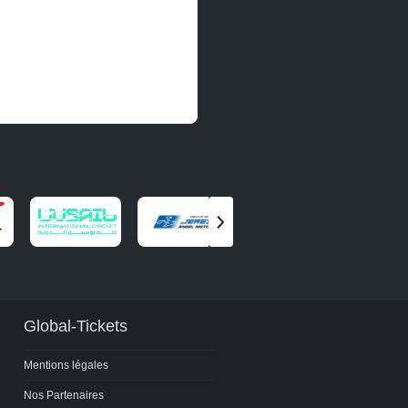
Voir
le
partenaire
suivant
Global-Tickets
Mentions légales
Nos Partenaires