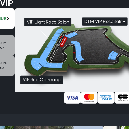
 VIP
EUR
ture
ock
ture
ock