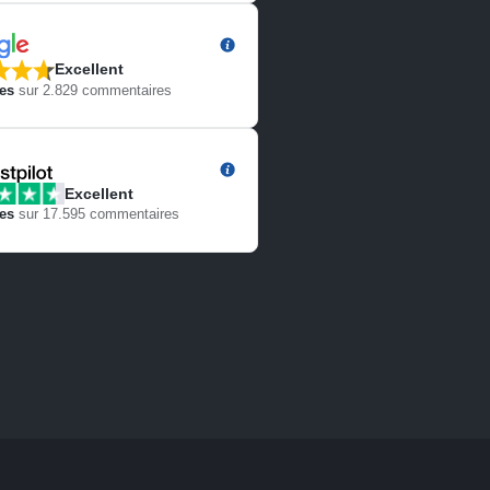
Excellent
les
sur
2.829
commentaires
Excellent
les
sur
17.595
commentaires