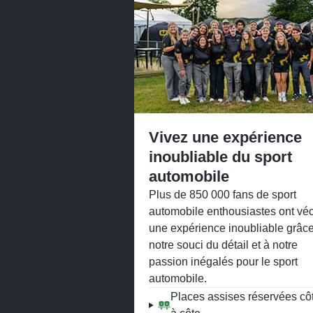
Vivez une expérience
inoubliable du sport
automobile
Plus de 850 000 fans de sport
automobile enthousiastes ont vé
une expérience inoubliable grâc
notre souci du détail et à notre
passion inégalés pour le sport
automobile.
Places assises réservées cô