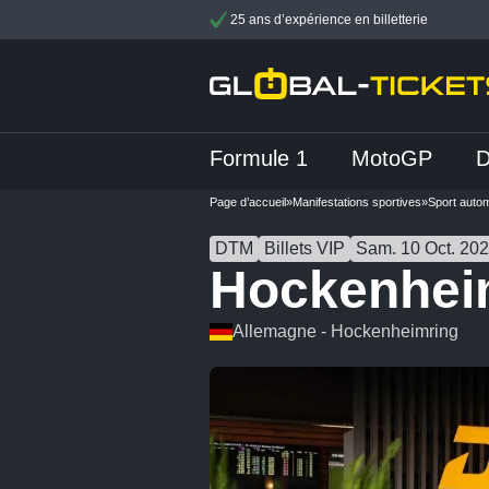
25 ans d’expérience en billetterie
Formule 1
MotoGP
Page d’accueil
»
Manifestations sportives
»
Sport autom
DTM
Billets VIP
Sam. 10 Oct. 20
Hockenhei
Allemagne - Hockenheimring