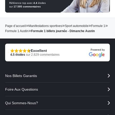
Référence top avec
4.4
étoiles
sur
17.595
commentaires
»
»
»
»
Page d’accueil
Manifestations sportives
Sport automobile
Formule 1
»
Formule 1 Austin
Formule 1 billets journée - Dimanche Austin
Powered by
Excellent
4.5
étoiles
sur
2.829
commentaires
Nos Billets Garantis
Foire Aux Questions
Qui Sommes-Nous?