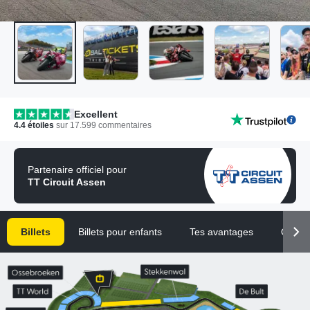
Excellent
4.4
étoiles
sur
17.599
commentaires
Partenaire officiel pour
TT Circuit Assen
Billets
Billets pour enfants
Tes avantages
Quest