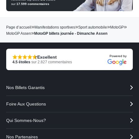
sur
17.599
commentaires
»
»
»
»
Page d’accueil
Manifestations sportives
Sport automobile
MotoGP
»
MotoGP Assen
MotoGP billets journée - Dimanche Assen
Powered by
Excellent
4.5
étoiles
sur
2.827
commentaires
Nos Billets Garantis
Foire Aux Questions
Qui Sommes-Nous?
Nos Partenaires