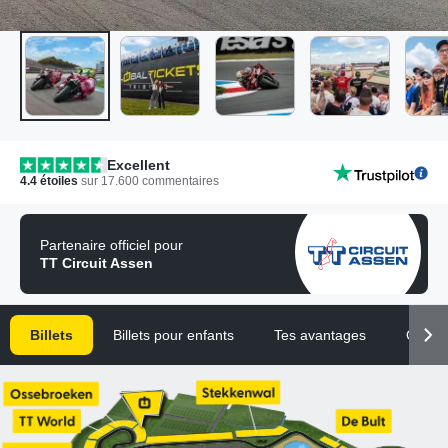
Excellent
4.4
étoiles
sur
17.600
commentaires
Partenaire officiel pour
TT Circuit Assen
Billets
Billets pour enfants
Tes avantages
Quest