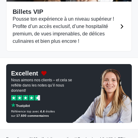
Billets VIP
Pousse ton expérience à un niveau supérieur !
Profite d’un accès exclusif, d’une hospitalité
premium, de vues imprenables, de délices
culinaires et bien plus encore !
Excellent
Nous aimons nos clients – et cela se
reflète dans les notes qu’il nous
donnent!
Référence top avec
4.4
étoiles
sur
17.600
commentaires