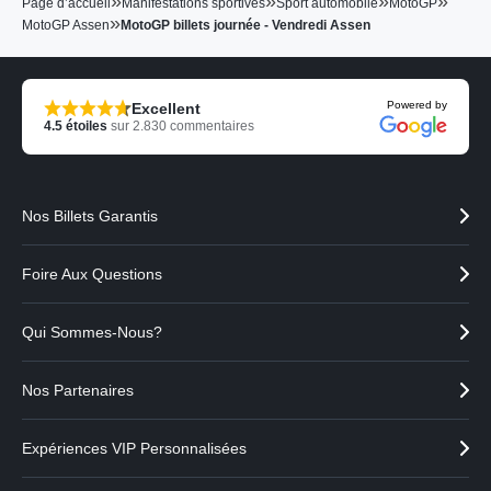
»
»
»
»
Page d’accueil
Manifestations sportives
Sport automobile
MotoGP
»
MotoGP Assen
MotoGP billets journée - Vendredi Assen
Powered by
Excellent
4.5
étoiles
sur
2.830
commentaires
Nos Billets Garantis
Foire Aux Questions
Qui Sommes-Nous?
Nos Partenaires
Expériences VIP Personnalisées