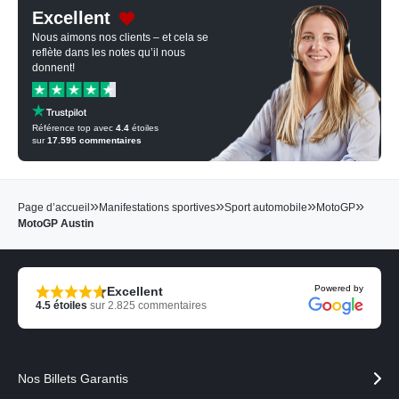
Excellent
Nous aimons nos clients – et cela se
reflète dans les notes qu’il nous
donnent!
Référence top avec
4.4
étoiles
sur
17.595
commentaires
»
»
»
»
Page d’accueil
Manifestations sportives
Sport automobile
MotoGP
MotoGP Austin
Powered by
Excellent
4.5
étoiles
sur
2.825
commentaires
Nos Billets Garantis