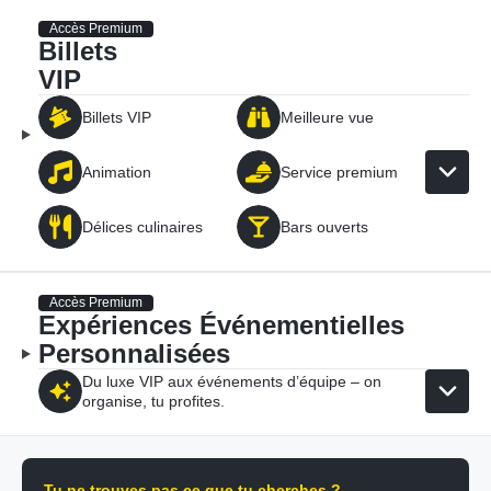
Accès Premium
Billets
VIP
Billets VIP
Meilleure vue
Animation
Service premium
Délices culinaires
Bars ouverts
Accès Premium
Expériences Événementielles
Personnalisées
Du luxe VIP aux événements d’équipe – on
organise, tu profites.
Tu ne trouves pas ce que tu cherches ?