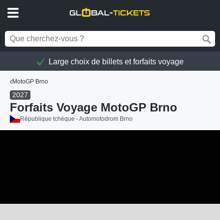
Large choix de billets et forfaits voyage
MotoGP Brno
2027
Forfaits Voyage MotoGP Brno
République tchèque - Automotodrom Brno