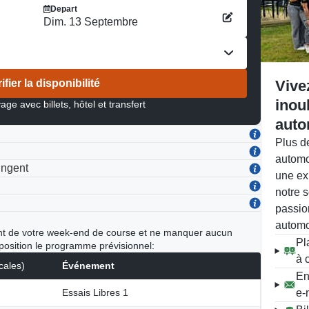
Depart
Dim. 13 Septembre
ifier la disponibilité
Vive
inou
age avec billets, hôtel et transfert
auto
Plus d
automo
ingent
une ex
notre s
passio
automo
ment de votre week-end de course et ne manquer aucun
Pl
position le programme prévisionnel:
à 
cales)
Événement
En
Essais Libres 1
e-