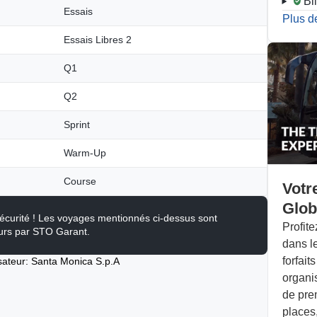
Bi
Essais
Plus de
Essais Libres 2
Q1
Q2
Sprint
Warm-Up
Course
Votr
Glob
écurité ! Les voyages mentionnés ci-dessus sont
Profit
urs par STO Garant.
dans l
forfait
sateur: Santa Monica S.p.A
organi
de pre
places,