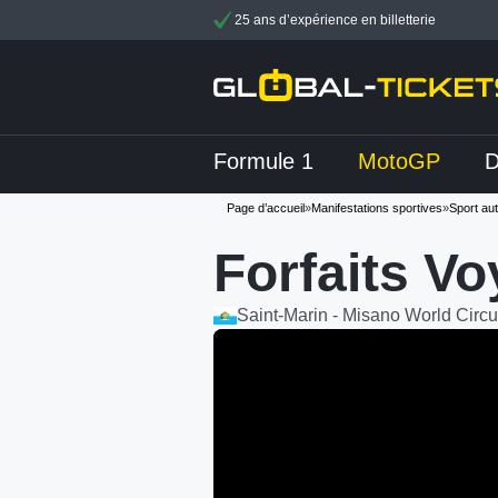
25 ans d’expérience en billetterie
Formule 1
MotoGP
Page d’accueil
»
Manifestations sportives
»
Sport au
Forfaits V
Saint-Marin - Misano World Circu