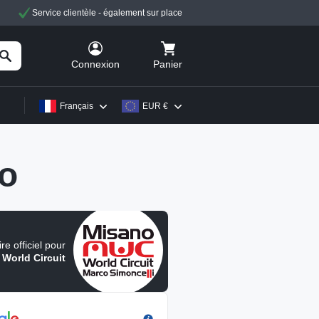
Service clientèle - également sur place
Panier
Connexion
Français
EUR €
o
re officiel pour
World Circuit