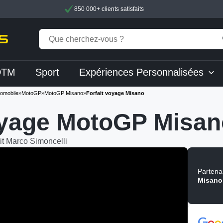
850 000+ clients satisfaits
DTM
Sport
Expériences Personnalisées
tomobile
»
MotoGP
»
MotoGP Misano
»
Forfait voyage Misano
oyage MotoGP Misan
it Marco Simoncelli
Partenai
Misano 