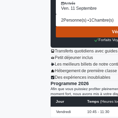
Arrivée
Ven. 11 Septembre
2
Personne(s) •
1
Chambre(s)
Vér
Forfaits Voy
Transferts quotidiens avec guides
Petit déjeuner inclus
Les meilleurs billets de notre cont
Hébergement de première classe
Des expériences inoubliables
Programme 2026
Afin que vous puissiez profiter pleine
moment fort, nous avons mis à votre dis
Jour
Temps
(Heures lo
Vendredi
10:45 - 11:30