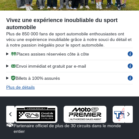
Vivez une expérience inoubliable du sport
automobile
Plus de 850 000 fans de sport automobile enthousiastes ont
vécu une expérience inoubliable grâce à notre souci du détail et
à notre passion inégalés pour le sport automobile.
Places assises réservées côte à côte
Envoi immédiat et gratuit par e-mail
Billets à 100% assurés
Plus de détails
V
V
o
o
Partenaire officiel de plus de 30 circuits dans le monde
i
i
entier
r
r