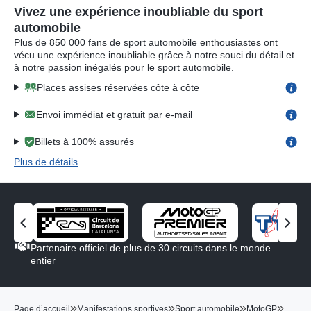
Vivez une expérience inoubliable du sport
automobile
Plus de 850 000 fans de sport automobile enthousiastes ont
vécu une expérience inoubliable grâce à notre souci du détail et
à notre passion inégalés pour le sport automobile.
Places assises réservées côte à côte
Envoi immédiat et gratuit par e-mail
Billets à 100% assurés
Plus de détails
V
V
o
o
Partenaire officiel de plus de 30 circuits dans le monde
i
i
entier
r
r
l
l
e
e
»
»
»
»
Page d’accueil
Manifestations sportives
Sport automobile
MotoGP