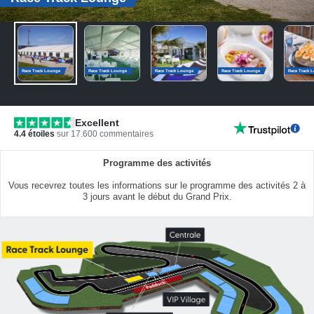
Race Track Lounge
Race Track Lounge
Race Track Lounge
Race Track Lounge
Race Track 
Excellent
4.4
étoiles
sur
17.600
commentaires
Programme des activités
Vous recevrez toutes les informations sur le programme des activités 2 à
3 jours avant le début du Grand Prix.