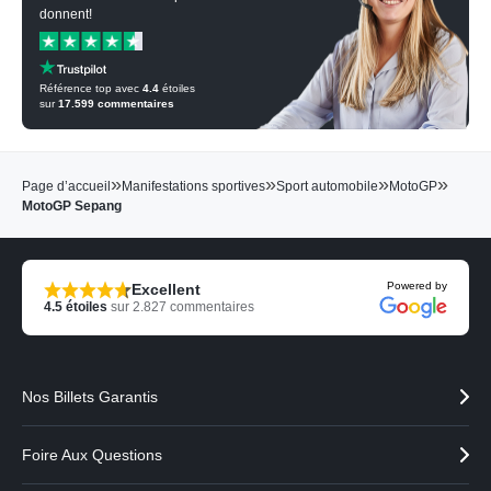
donnent!
Référence top avec
4.4
étoiles
sur
17.599
commentaires
»
»
»
»
Page d’accueil
Manifestations sportives
Sport automobile
MotoGP
MotoGP Sepang
Powered by
Excellent
4.5
étoiles
sur
2.827
commentaires
Nos Billets Garantis
Foire Aux Questions