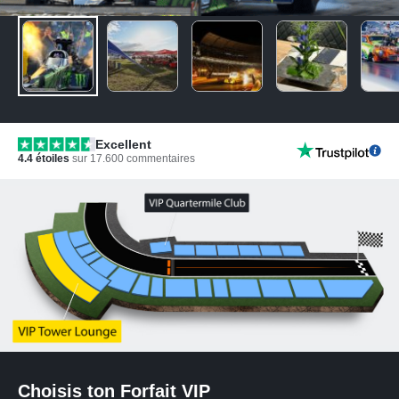
Excellent
4.4
étoiles
sur
17.600
commentaires
Choisis ton Forfait VIP