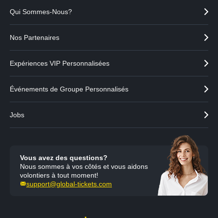
d
n
Qui Sommes-Nous?
e
t
n
t
Nos Partenaires
Expériences VIP Personnalisées
Événements de Groupe Personnalisés
Jobs
Vous avez des questions?
Nous sommes à vos côtés et vous aidons
volontiers à tout moment!
support@global-tickets.com