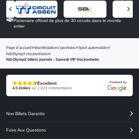
V
V
o
o
Partenaire officiel de plus de 30 circuits dans le monde
i
i
entier
r
r
l
l
e
e
»
»
»
Page d’accueil
Manifestations sportives
Sport automobile
p
p
»
NitrOlympX Hockenheim
a
a
NitrOlympX billets journée - Samedi VIP Hockenheim
r
r
t
t
e
e
n
n
Powered by
Excellent
a
a
4.5
étoiles
sur
2.829
commentaires
i
i
r
r
e
e
p
s
Nos Billets Garantis
r
u
é
i
c
v
Foire Aux Questions
é
a