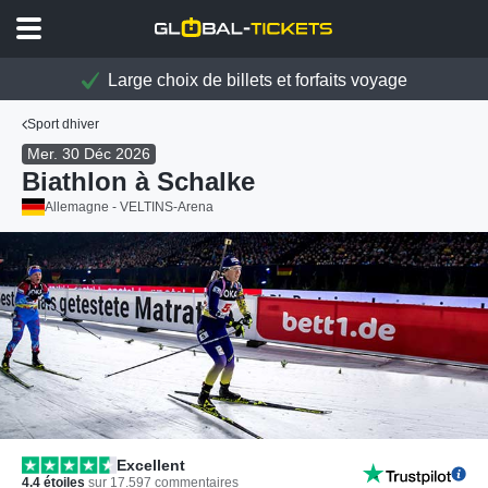
Large choix de billets et forfaits voyage
Sport dhiver
Mer. 30 Déc 2026
Biathlon à Schalke
Allemagne - VELTINS-Arena
Excellent
4.4
étoiles
sur
17.597
commentaires