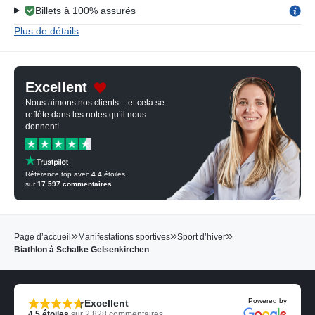
Billets à 100% assurés
Plus de détails
Excellent
Nous aimons nos clients – et cela se
reflète dans les notes qu’il nous
donnent!
Référence top avec
4.4
étoiles
sur
17.597
commentaires
»
»
»
Page d’accueil
Manifestations sportives
Sport d’hiver
Biathlon à Schalke Gelsenkirchen
Powered by
Excellent
4.5
étoiles
sur
2.828
commentaires