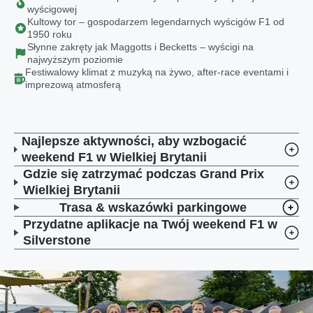
wyścigowej
Kultowy tor – gospodarzem legendarnych wyścigów F1 od
1950 roku
Słynne zakręty jak Maggotts i Becketts – wyścigi na
najwyższym poziomie
Festiwalowy klimat z muzyką na żywo, after-race eventami i
imprezową atmosferą
Najlepsze aktywności, aby wzbogacić
weekend F1 w Wielkiej Brytanii
Gdzie się zatrzymać podczas Grand Prix
Wielkiej Brytanii
Trasa & wskazówki parkingowe
Przydatne aplikacje na Twój weekend F1 w
Silverstone