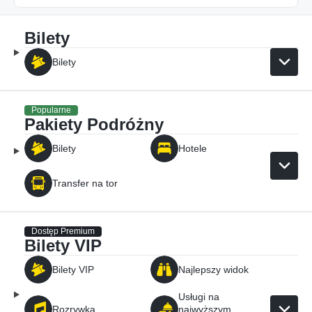
Bilety
Bilety
Popularne
Pakiety Podróżny
Bilety
Hotele
Transfer na tor
Dostęp Premium
Bilety VIP
Bilety VIP
Najlepszy widok
Usługi na
Rozrywka
najwyższym