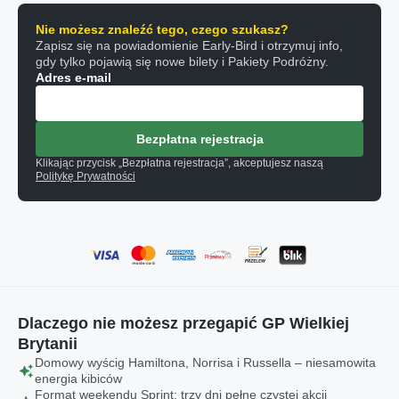
Nie możesz znaleźć tego, czego szukasz?
Zapisz się na powiadomienie Early-Bird i otrzymuj info,
gdy tylko pojawią się nowe bilety i Pakiety Podróżny.
Adres e-mail
Bezpłatna rejestracja
Klikając przycisk „Bezpłatna rejestracja”, akceptujesz naszą
Politykę Prywatności
Dlaczego nie możesz przegapić GP Wielkiej
Brytanii
Domowy wyścig Hamiltona, Norrisa i Russella – niesamowita
energia kibiców
Format weekendu Sprint: trzy dni pełne czystej akcji