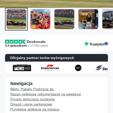
Doskonała
4.4
gwiazdkami
z
17.595
opinii
Oficjalny partner torów wyścigowych
Nawigacja
Bilety, Pakiety Podróżne itp.
Nasze najlepsze rekomendacje na weekend
Porady dotyczące noclegów
Dojazd i opcje parkingowe
Przydatne aplikacje na miejscu