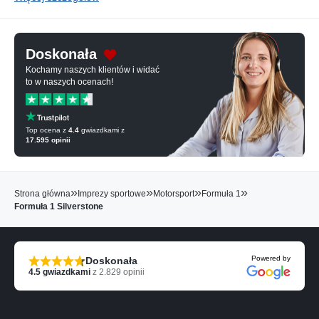
Doskonała
Kochamy naszych klientów i widać
to w naszych ocenach!
Top ocena z
4.4
gwiazdkami z
17.595
opinii
»
»
»
»
Strona główna
Imprezy sportowe
Motorsport
Formuła 1
Formuła 1 Silverstone
Powered by
Doskonała
4.5
gwiazdkami
z
2.829
opinii