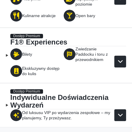
poziomie
Kulinarne atrakcje
Open bary
Dostęp Premium
F1® Experiences
Zwiedzanie
Bilety
Paddocku i toru z
przewodnikiem
Ekskluzywny dostęp
do kulis
Dostęp Premium
Indywidualne Doświadczenia
Wydarzeń
Od luksusu VIP po wydarzenia zespołowe – my
planujemy, Ty przeżywasz.