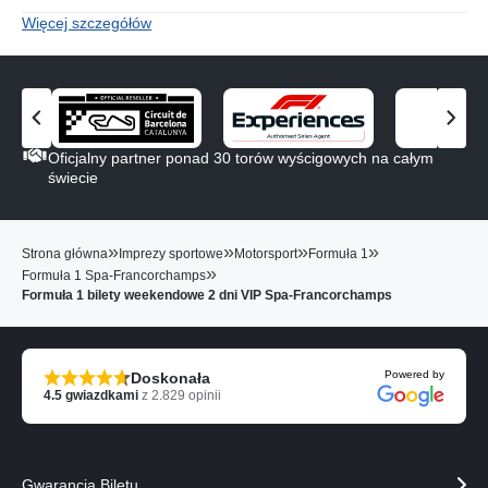
Więcej szczegółów
Z
Z
o
o
Oficjalny partner ponad 30 torów wyścigowych na całym
b
b
świecie
a
a
c
c
z
z
»
»
»
»
Strona główna
Imprezy sportowe
Motorsport
Formuła 1
p
n
»
Formuła 1 Spa-Francorchamps
o
a
Formuła 1 bilety weekendowe 2 dni VIP Spa-Francorchamps
p
s
r
t
z
ę
e
p
Powered by
Doskonała
d
n
4.5
gwiazdkami
z
2.829
opinii
n
e
i
g
e
o
g
p
Gwarancja Biletu