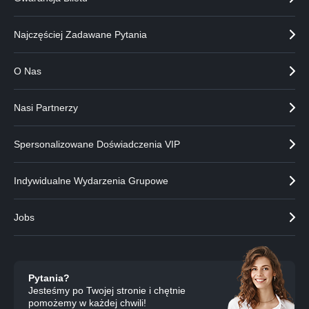
o
a
p
r
a
t
Najczęściej Zadawane Pytania
r
n
t
e
O Nas
n
r
e
a
r
Nasi Partnerzy
a
Spersonalizowane Doświadczenia VIP
Indywidualne Wydarzenia Grupowe
Jobs
Pytania?
Jesteśmy po Twojej stronie i chętnie
pomożemy w każdej chwili!