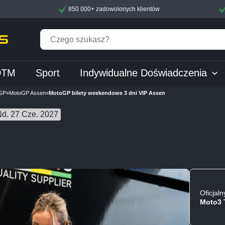
850 000+ zadowolonych klientów
DTM
Sport
Indywidualne Doświadczenia
GP
»
MotoGP Assen
»
MotoGP bilety weekendowe 3 dni VIP Assen
Nd. 27 Cze. 2027
Oficjaln
Moto3 