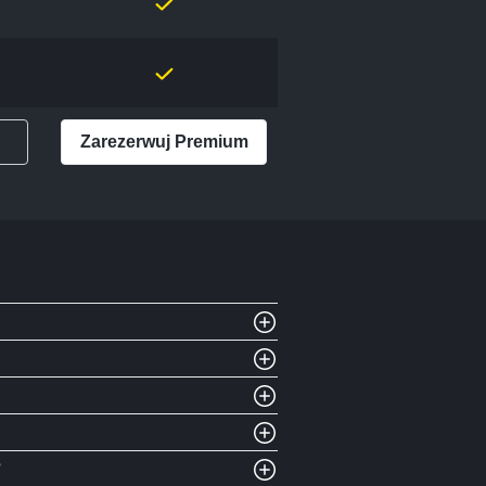
Zarezerwuj Premium
?