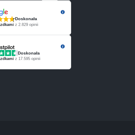
Doskonała
zdkami
z
2.829
opinii
Doskonała
zdkami
z
17.595
opinii
Paddock Experience
Paddock Experience
Paddock Experience
Paddock Experience
Gold
Silver
Silver
Silver