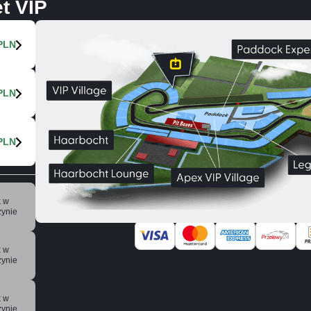
t VIP
 PLN
 PLN
 PLN
k w
ynie
k w
ynie
k w
ynie