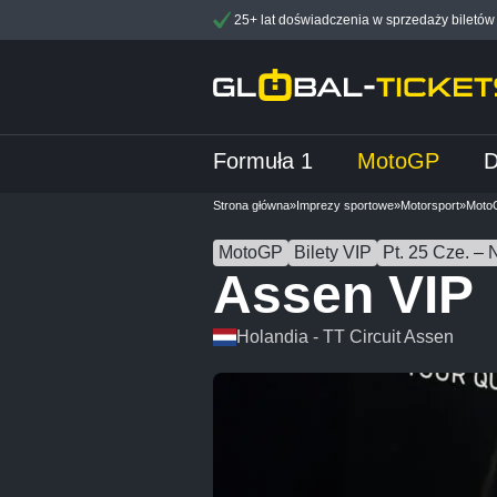
25+ lat doświadczenia w sprzedaży biletów
Formuła 1
MotoGP
Strona główna
»
Imprezy sportowe
»
Motorsport
»
Moto
MotoGP
Bilety VIP
Pt. 25 Cze. – 
Assen VIP
Holandia - TT Circuit Assen