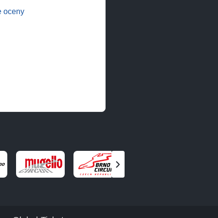
e oceny
Zobacz
następnego
partnera