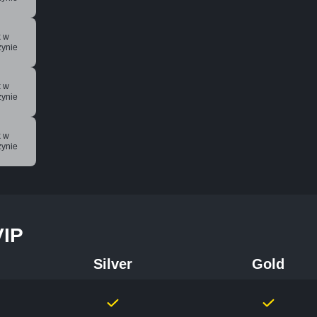
k w
ynie
k w
ynie
k w
ynie
VIP
Silver
Gold