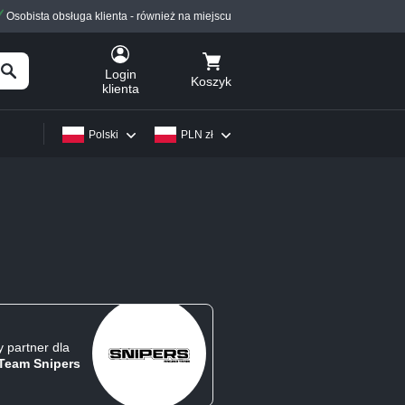
Osobista obsługa klienta - również na miejscu
Login
Koszyk
klienta
Polski
PLN zł
y partner dla
Team Snipers