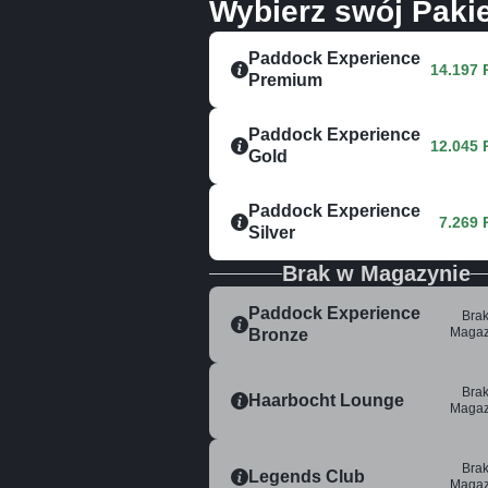
Wybierz swój Pakie
Paddock Experience
14.197
Premium
Paddock Experience
12.045
Gold
Paddock Experience
7.269
Silver
Brak w Magazynie
Paddock Experience
Bra
Magaz
Bronze
Bra
Haarbocht Lounge
Magaz
Bra
Legends Club
Magaz