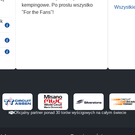
kempingowe. Po prostu wszystko
Wszystki
"For the Fans"!
ok
e
Oficjalny partner ponad 30 torów wyścigowych na całym świecie