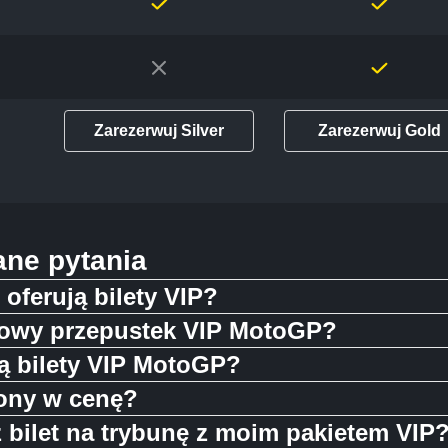
Zarezerwuj Silver
Zarezerwuj Gold
ane pytania
oferują bilety VIP?
enowy przepustek VIP MotoGP?
ą bilety VIP MotoGP?
zony w cenę?
bilet na trybunę z moim pakietem VIP