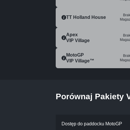
Bra
TT Holland House
Magaz
Apex
Bra
Magaz
VIP Village
MotoGP
Bra
Magaz
VIP Village™
Porównaj Pakiety 
Porównaj
Pakiety
Dostęp do paddocku MotoGP
VIP