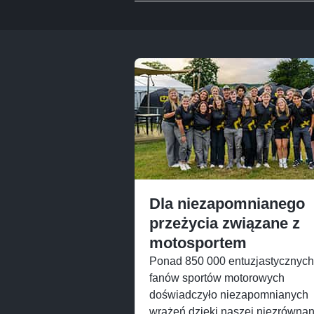
Dla niezapomnianego
przeżycia związane z
motosportem
Ponad 850 000 entuzjastycznych
fanów sportów motorowych
doświadczyło niezapomnianych
wrażeń dzięki naszej niezrównan