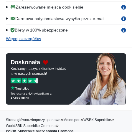
Zarezerwowane miejsca obok siebie
Darmowa natychmiastowa wysyłka przez e-mail
Bilety w 100% ubezpieczone
Więcej szczegółów
Doskonała
Kochamy naszych klientów i widać
to w naszych ocenach!
Top ocena z
4.4
gwiazdkami z
17.586
opinii
»
»
»
»
Strona główna
Imprezy sportowe
Motorsport
WSBK Superbike
»
WorldSBK Superbike Cremona
WSBK Superbike bilety sobota Cremona