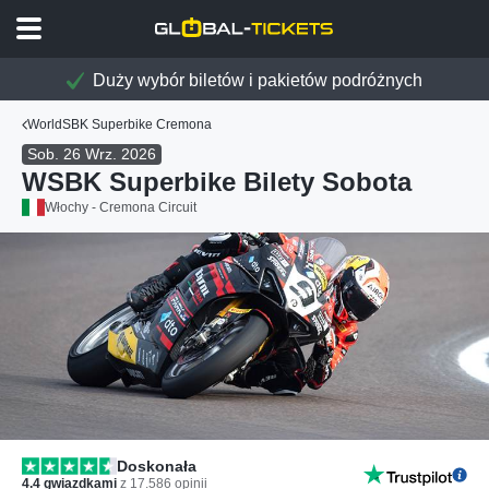
Duży wybór biletów i pakietów podróżnych
WorldSBK Superbike Cremona
Sob. 26 Wrz. 2026
WSBK Superbike Bilety Sobota
Włochy - Cremona Circuit
Doskonała
4.4
gwiazdkami
z
17.586
opinii