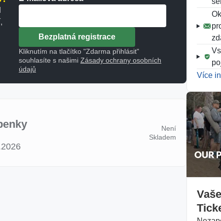
se
d
Ok
,
pr
Bezplatná registrace
zd
Vs
Kliknutím na tlačítko "Zdarma přihlásit"
souhlasíte s našimi
Zásady ochrany osobních
po
údajů
Více i
penky
Není
Skladem
.2026
Vaše
Tick
Nezapo