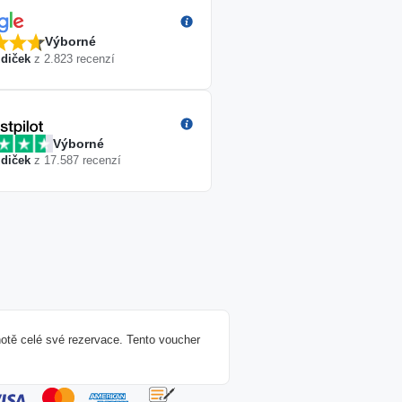
Výborné
diček
z
2.823
recenzí
Výborné
diček
z
17.587
recenzí
otě celé své rezervace. Tento voucher