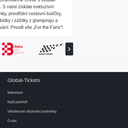
. S námi získáte exkluzivní
ky, prvotřídní cestovní balíčky,
bídky i zážitky z glampingu a
ání. Prostě vše „For the Fans“!
Zobrazit
následujícího
partnera
Global-Tickets
Impresum
Naši partneři
Všeobecné obchodní podmínky
O nás