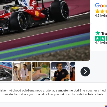
4.5
hvěz
4.4
hvěz
Blízkém východě odložena nebo zrušena, samozřejmě obdržíte voucher v hodn
můžete flexibilně využít na jakoukoli jinou akci v obchodě Global-Tickets.