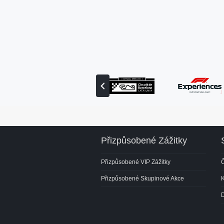
Zobrazit
předchozího
partnera
Přizpůsobené Zážitky
Přizpůsobené VIP Zážitky
Č
Přizpůsobené Skupinové Akce
K