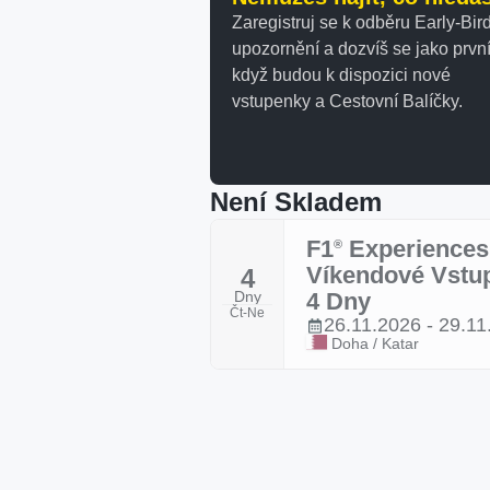
Zaregistruj se k odběru Early-Bir
upozornění a dozvíš se jako první
když budou k dispozici nové
vstupenky a Cestovní Balíčky.
Není Skladem
F1
Experiences
®
Víkendové Vstu
4
Dny
4 Dny
Čt-Ne
26.11.2026 - 29.11
Doha / Katar