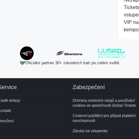
Tickets
vstupen
VIP na
kempov
Oficiální partner 30+ závodních tratí po celém světě
Service
Zabezpečení
asté dotazy
Ochrana osobních údajů a používání
cookies ve společnosti Global-Tickets
ontakt
Cestovní pojištění pro případ platební
neschopnosti
Doručení
Záruka na vstupenky