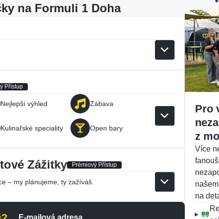
čky na Formuli 1 Doha
ý Přístup
Nejlepší výhled
Zábava
Pro 
neza
Kulinařské speciality
Open bary
z mo
Více n
fanouš
tové Zážitky
Prémiový Přístup
nezapo
e – my plánujeme, ty zažíváš.
našem
na deta
Re
š?
E-mailová adresa