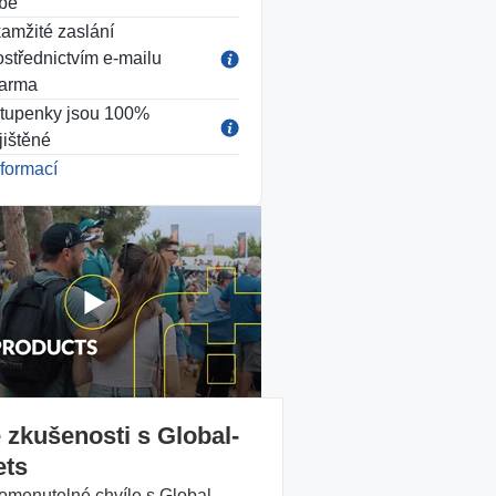
be
amžité zaslání
ostřednictvím e-mailu
arma
tupenky jsou 100%
jištěné
nformací
 zkušenosti s Global-
ets
menutelné chvíle s Global-