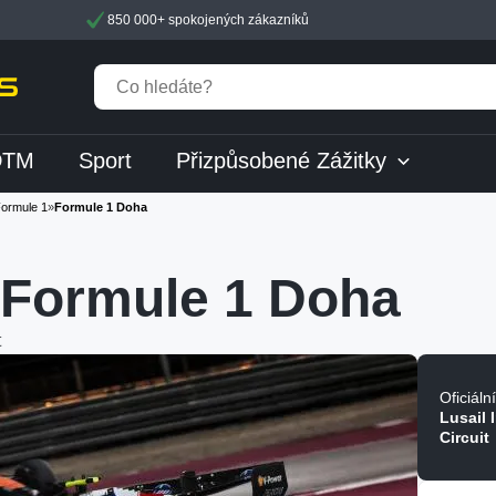
850 000+ spokojených zákazníků
DTM
Sport
Přizpůsobené Zážitky
ormule 1
»
Formule 1 Doha
 Formule 1 Doha
t
Oficiáln
Lusail 
Circuit