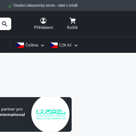
Osobní zákaznický servis - také v místě
Košík
Přihlášení
Čeština
CZK Kč
í partner pro
International