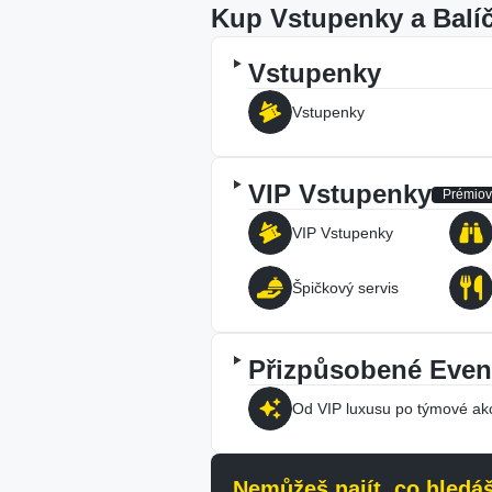
Kup Vstupenky a Balí
Vstupenky
Vstupenky
VIP Vstupenky
Prémiov
VIP Vstupenky
Špičkový servis
Přizpůsobené Even
Od VIP luxusu po týmové akc
Nemůžeš najít, co hledá