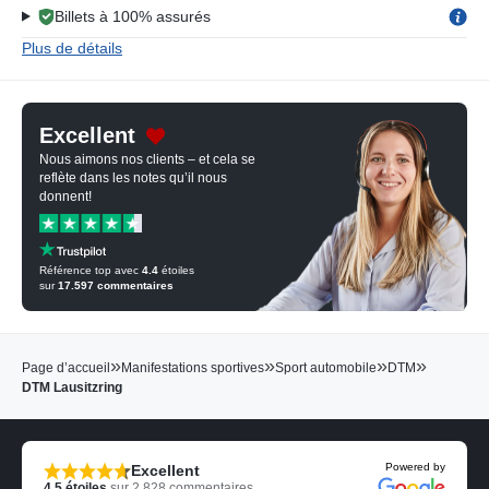
Billets à 100% assurés
Plus de détails
Excellent
Nous aimons nos clients – et cela se
reflète dans les notes qu’il nous
donnent!
Référence top avec
4.4
étoiles
sur
17.597
commentaires
»
»
»
»
Page d’accueil
Manifestations sportives
Sport automobile
DTM
DTM Lausitzring
Powered by
Excellent
4.5
étoiles
sur
2.828
commentaires