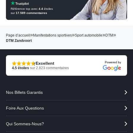
Référence top avec
4.4
étoiles
sur
17.589
commentaires
»
»
»
»
Page d’accueil
Manifestations sportives
Sport automobile
DTM
DTM Zandvoort
Powered by
Excellent
4.5
étoiles
sur
2.823
commentaires
Nos Billets Garantis
Foire Aux Questions
Qui Sommes-Nous?