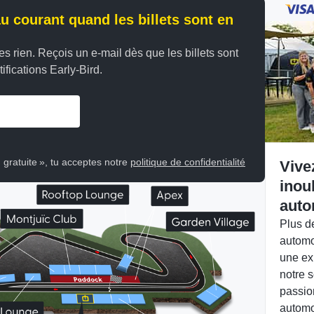
au courant quand les billets sont en
s rien. Reçois un e-mail dès que les billets sont
ifications Early-Bird.
n gratuite », tu acceptes notre
politique de confidentialité
Vive
inou
auto
Plus d
automo
une ex
notre s
passio
automo