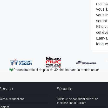
notific
vous à
vous i
seront
Et si v
cet év
Early B
longue
Partenaire officiel de plus de 30 circuits dans le monde entier
Service
Sécurité
oire aux questions
Politique de confidentialité et de
cookies Global-Tickets
ontact