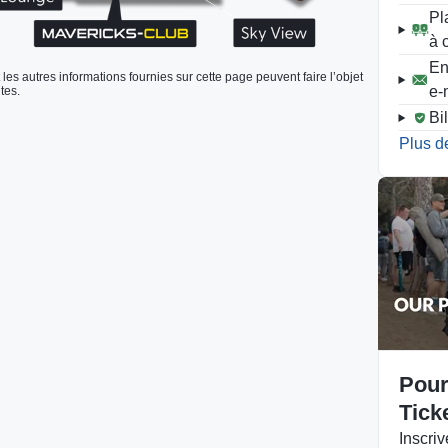
Pl
à 
En
 les autres informations fournies sur cette page peuvent faire l’objet
e-
tes.
Bi
Plus de
Pour
Tick
Inscri