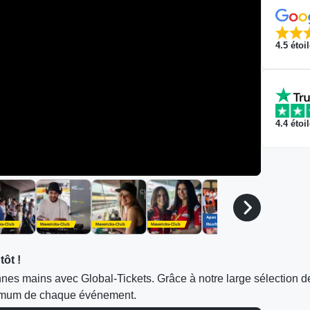
4.5
étoi
4.4
étoi
Apex
Apex
ks-Club
Mavericks-Club
Mavericks-Club
Mavericks-Club
Rooftop
Rooftop
ôt !
nes mains avec Global-Tickets. Grâce à notre large sélection de bi
aximum de chaque événement.