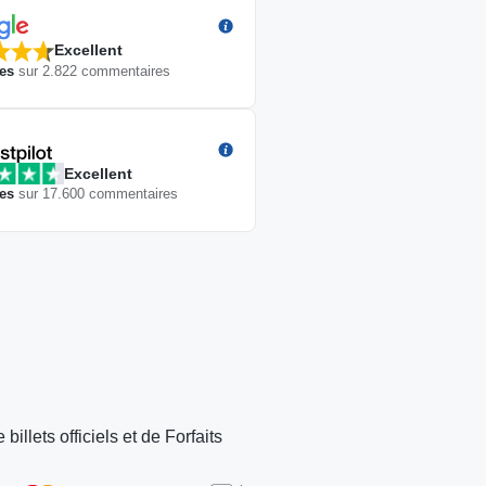
Excellent
les
sur
2.822
commentaires
Excellent
les
sur
17.600
commentaires
Apex
Apex
Apex
Apex
Rooftop
Rooftop
Rooftop
Rooftop
llets officiels et de Forfaits