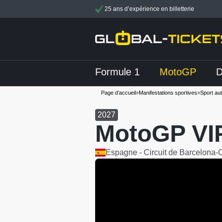
25 ans d’expérience en billetterie
Formule 1
MotoGP
Page d’accueil
»
Manifestations sportives
»
Sport au
2027
MotoGP VIP
Espagne - Circuit de Barcelona-