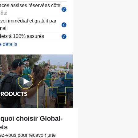
aces assises réservées côte
côte
voi immédiat et gratuit par
mail
llets à 100% assurés
 détails
quoi choisir Global-
ets
vez-vous pour recevoir une