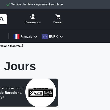
Service clientèle - également sur place
Panier
Connexion
Français
EUR €
arcelone-Montmeló
3 Jours
re officiel pour
 de Barcelona-
nya