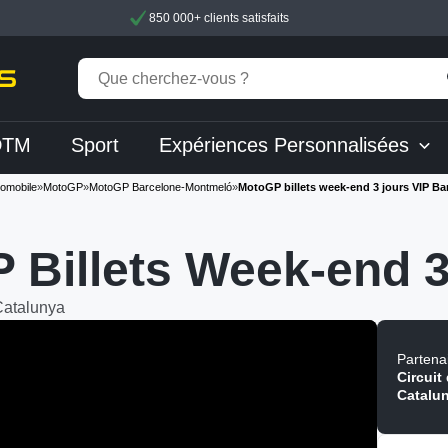
850 000+ clients satisfaits
DTM
Sport
Expériences Personnalisées
tomobile
»
MotoGP
»
MotoGP Barcelone-Montmeló
»
MotoGP billets week-end 3 jours VIP B
 Billets Week-end 
Catalunya
Partenai
Circuit
Catalu