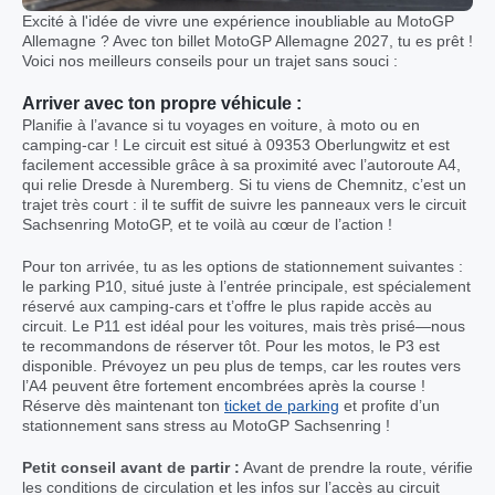
Excité à l'idée de vivre une expérience inoubliable au MotoGP
Allemagne ? Avec ton billet MotoGP Allemagne 2027, tu es prêt !
Voici nos meilleurs conseils pour un trajet sans souci :
Arriver avec ton propre véhicule :
Planifie à l’avance si tu voyages en voiture, à moto ou en
camping-car ! Le circuit est situé à 09353 Oberlungwitz et est
facilement accessible grâce à sa proximité avec l’autoroute A4,
qui relie Dresde à Nuremberg. Si tu viens de Chemnitz, c’est un
trajet très court : il te suffit de suivre les panneaux vers le circuit
Sachsenring MotoGP, et te voilà au cœur de l’action !
Pour ton arrivée, tu as les options de stationnement suivantes :
le parking P10, situé juste à l’entrée principale, est spécialement
réservé aux camping-cars et t’offre le plus rapide accès au
circuit. Le P11 est idéal pour les voitures, mais très prisé—nous
te recommandons de réserver tôt. Pour les motos, le P3 est
disponible. Prévoyez un peu plus de temps, car les routes vers
l’A4 peuvent être fortement encombrées après la course !
Réserve dès maintenant ton
ticket de parking
et profite d’un
stationnement sans stress au MotoGP Sachsenring !
Petit conseil avant de partir :
Avant de prendre la route, vérifie
les conditions de circulation et les infos sur l’accès au circuit