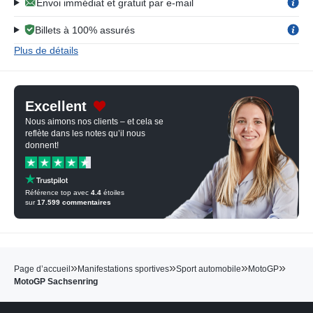
Envoi immédiat et gratuit par e-mail
Billets à 100% assurés
Plus de détails
Excellent
Nous aimons nos clients – et cela se
reflète dans les notes qu’il nous
donnent!
Référence top avec
4.4
étoiles
sur
17.599
commentaires
»
»
»
»
Page d’accueil
Manifestations sportives
Sport automobile
MotoGP
MotoGP Sachsenring