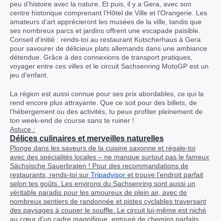
peu d’histoire avec la nature. Et puis, il y a Gera, avec son
centre historique comprenant l’Hôtel de Ville et l’Orangerie. Les
amateurs d’art apprécieront les musées de la ville, tandis que
ses nombreux parcs et jardins offrent une escapade paisible.
Conseil d’initié : rends-toi au restaurant Kutscherhaus à Gera
pour savourer de délicieux plats allemands dans une ambiance
détendue. Grâce à des connexions de transport pratiques,
voyager entre ces villes et le circuit Sachsenring MotoGP est un
jeu d’enfant.
La région est aussi connue pour ses prix abordables, ce qui la
rend encore plus attrayante. Que ce soit pour des billets, de
l’hébergement ou des activités, tu peux profiter pleinement de
ton week-end de course sans te ruiner !
Astuce :
Délices culinaires et merveilles naturelles
Plonge dans les saveurs de la cuisine saxonne et régale-toi
avec des spécialités locales – ne manque surtout pas le fameux
Sächsische Sauerbraten ! Pour des recommandations de
restaurants, rends-toi sur
Tripadvisor
et trouve l'endroit parfait
selon tes goûts. Les environs du Sachsenring sont aussi un
véritable paradis pour les amoureux de plein air, avec de
nombreux sentiers de randonnée et pistes cyclables traversant
des paysages à couper le souffle. Le circuit lui-même est niché
au cœur d’un cadre magnifique, entouré de chemins parfaits