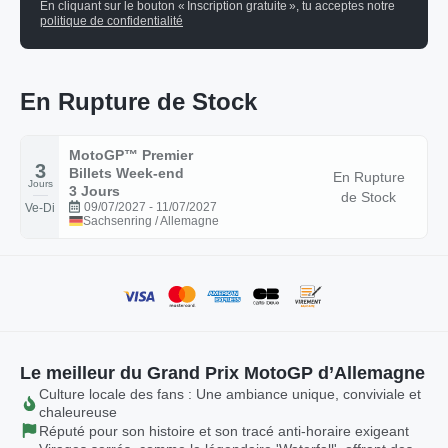
En cliquant sur le bouton « Inscription gratuite », tu acceptes notre
politique de confidentialité
En Rupture de Stock
MotoGP™ Premier
3
Billets Week-end
En Rupture
Jours
3 Jours
de Stock
09/07/2027 - 11/07/2027
Ve-Di
Sachsenring / Allemagne
Le meilleur du Grand Prix MotoGP d’Allemagne
Culture locale des fans : Une ambiance unique, conviviale et
chaleureuse
Réputé pour son histoire et son tracé anti-horaire exigeant